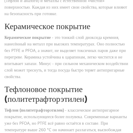
(Тефлон и аналоги) и металлы с естественной «чистой»
поверхностью. Каждая из них имеет свои свойства, которые влияют
на безопасность при готовке.
Керамическое покрытие
Керамическое покрытие
- это тонкий слой диоксида кремния,
нанесённый на металл при высоких температурах. Оно полностью
без PTFE и PFOA, а значит, не выделяет токсичных паров даже при
перегреве.
Керамика устойчива к царапинам, легко чистится и не
впитывает запахи. Минус - при сильном механическом воздействии
слой может треснуть, и тогда посуда быстро теряет антипригарные
свойства.
Тефлоновое покрытие
(политетрафторэтилен)
Тефлон (политетрафторэтилен)
- классическое антипригарное
покрытие, использующееся более полувека. Современные варианты
уже без PFOA, но PTFE всё равно остаётся в составе.
При
температуре выше 260 °C он начинает разлагаться, высвобождая