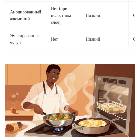
Нет (при
Анодированный
целостном
Низкий
Ср
алюминий
слое)
Эмалированная
Нет
Низкий
Ср
чугун