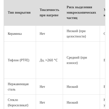
Риск выделения
Токсичность
Уст
Тип покрытия
микроскопических
при нагреве
к 
частиц
Низкий (при
Керамика
Нет
Ср
целостности)
Средний (при
Тефлон (PTFE)
Да, >260 °C
Вы
износе)
Нержавеющая
Нет
Низкий
Вы
сталь
Стекло
Низ
Нет
Низкий
(боросиликат)
уда