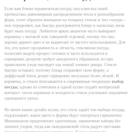
Если вам ближе
керамическая посуда
,
она известна своей
прочностью, равномерным распределением тепла и разнообразием
форм
, стоит обратить внимание на толщину стенок и тип глазури –
они определяют, как быстро разогревается блюдо и насколько легко
будет мыть посуду. Любители ярких акцентов часто выбирают
керамику с матовой или глянцевой отделкой, потому что она
хорошо держит цвет и не выцветает от частого использования. Для
тех, кто ценит прозрачность и лёгкость,
стеклянная посуда
,
позволяет видеть процесс готовки и часто используется в
сервировке десертов
требует аккуратного обращения, но при
правильном уходе выглядит как новый элемент декора. Стекло
быстро остывает, поэтому блюда сохраняют свою форму, а
диффузный блеск делает сервировку визуально более лёгкой. И
керамика, и стекло вписываются в современные тенденции
выбор
посуды
, однако их сочетание в одной кухне создаёт интересный
контраст: тепло керамики и холодность стекла усиливают ощущение
«домашнего уюта».
Не менее важен
дизайн кухни
,
его стиль задаёт тон выбора посуды,
подсказывает, какие цвета и формы будут смотреться гармонично
.
Минимализм предпочитает однотонные, лаконичные наборы без
лишних узоров, тогда как скандинавский стиль радует светлыми
тонами и естественными материалами. Если в интерьере