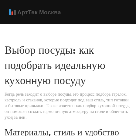
Выбор посуды: как
подобрать идеальную
кухонную посуду
Когда речь заходит о
выборе посуды
,
это процесс подбора тарелок,
кастрюль и стаканов, которые подходят под ваш стиль, тип готовки
и бытовые привычки
. Также известен как
подбор кухонной посуды
,
он помогает создать гармоничную атмосферу на столе и облегчить
уход за ней.
Материалы, стиль и удобство