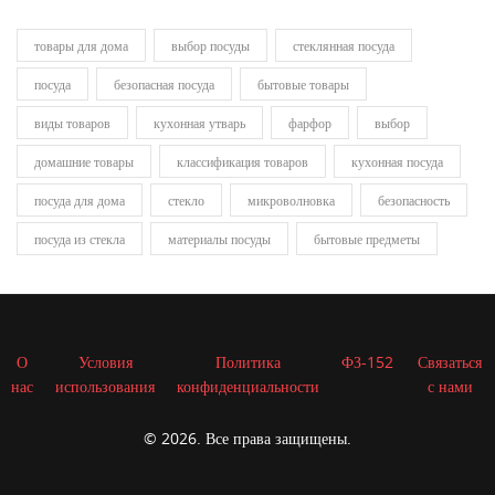
товары для дома
выбор посуды
стеклянная посуда
посуда
безопасная посуда
бытовые товары
виды товаров
кухонная утварь
фарфор
выбор
домашние товары
классификация товаров
кухонная посуда
посуда для дома
стекло
микроволновка
безопасность
посуда из стекла
материалы посуды
бытовые предметы
О
Условия
Политика
ФЗ-152
Связаться
нас
использования
конфиденциальности
с нами
© 2026. Все права защищены.