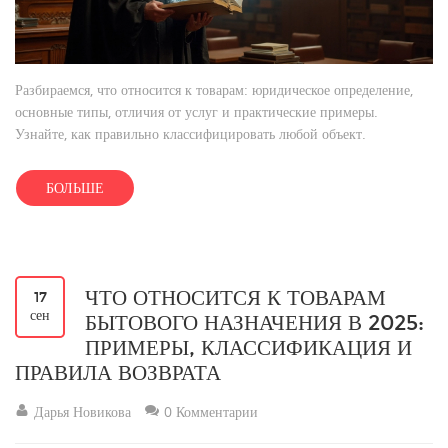
Разбираемся, что относится к товарам: юридическое определение,
основные типы, отличия от услуг и практические примеры.
Узнайте, как правильно классифицировать любой объект.
БОЛЬШЕ
ЧТО ОТНОСИТСЯ К ТОВАРАМ
17
сен
БЫТОВОГО НАЗНАЧЕНИЯ В 2025:
ПРИМЕРЫ, КЛАССИФИКАЦИЯ И
ПРАВИЛА ВОЗВРАТА
Дарья Новикова
0 Комментарии