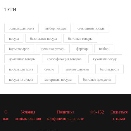
ТЕГИ
товары для дома
выбор посуды
стеклянная посуда
посуда
безопасная посуда
бытовые товары
виды товаров
кухонная утварь
фарфор
выбор
домашние товары
классификация товаров
кухонная посуда
посуда для дома
стекло
микроволновка
безопасность
посуда из стекла
материалы посуды
бытовые предметы
О
Условия
Политика
ФЗ-152
Связаться
нас
использования
конфиденциальности
с нами