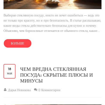
Выбирая стеклянную посуду, никто не хочет ошибиться — ведь это
не только про красоту, но и про безопасность. В статье рассказываю,
какие виды стекла действительно безопасны для кухни и почему.
Объясняю, чем боросиликат отличается от обычного стекла, какие
опасности могут скрываться в дешёвой посуде и на что смотреть
при покупке. Покажу, как стекло ведёт себя при нагревании и
БОЛЬШЕ
почему не всякое подходит для духовки. Вы узнаете чёткие правила
— чтобы стол всегда был уютным, а посуда служила долго.
ЧЕМ ВРЕДНА СТЕКЛЯННАЯ
18
мая
ПОСУДА: СКРЫТЫЕ ПЛЮСЫ И
МИНУСЫ
Дарья Новикова
0 Комментарии