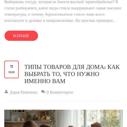
Выбираешь посуду, которая не боится жесткой термообработки? В
статье разбираемся, какие виды стекла выдерживают самые высокие
температуры, и почему боросиликатное стекло чаще всего
используют в духовке и микроволновке. На простых примерах
рассказываю, как отличить термостойкое стекло и не прогадать с
выбором. Раскрою, чего нельзя делать даже с самой крутой
БОЛЬШЕ
жаропрочной посудой. Советы помогут не выкидывать деньги на
бесполезные эксперименты и понять, стоит ли гнаться за брендами.
ТИПЫ ТОВАРОВ ДЛЯ ДОМА: КАК
11
мая
ВЫБРАТЬ ТО, ЧТО НУЖНО
ИМЕННО ВАМ
Дарья Новикова
0 Комментарии