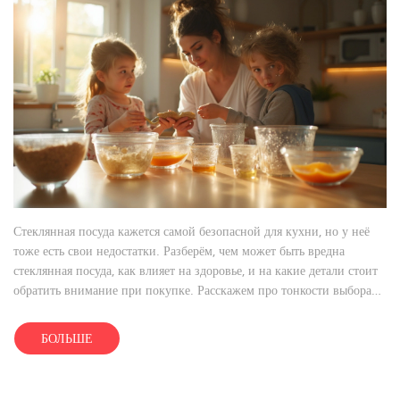
Стеклянная посуда кажется самой безопасной для кухни, но у неё
тоже есть свои недостатки. Разберём, чем может быть вредна
стеклянная посуда, как влияет на здоровье, и на какие детали стоит
обратить внимание при покупке. Расскажем про тонкости выбора
хорошей стеклянной посуды и дадим советы по уходу. Статья
поможет понять, стоит ли покупать стеклянную посуду для
БОЛЬШЕ
ежедневного использования.