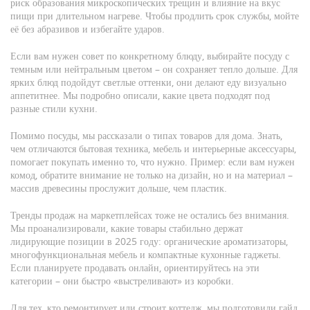
риск образования микроскопических трещин и влияние на вкус
пищи при длительном нагреве. Чтобы продлить срок службы, мойте
её без абразивов и избегайте ударов.
Если вам нужен совет по конкретному блюду, выбирайте посуду с
темным или нейтральным цветом – он сохраняет тепло дольше. Для
ярких блюд подойдут светлые оттенки, они делают еду визуально
аппетитнее. Мы подробно описали, какие цвета подходят под
разные стили кухни.
Помимо посуды, мы рассказали о типах товаров для дома. Знать,
чем отличаются бытовая техника, мебель и интерьерные аксессуары,
помогает покупать именно то, что нужно. Пример: если вам нужен
комод, обратите внимание не только на дизайн, но и на материал –
массив древесины прослужит дольше, чем пластик.
Тренды продаж на маркетплейсах тоже не остались без внимания.
Мы проанализировали, какие товары стабильно держат
лидирующие позиции в 2025 году: органические ароматизаторы,
многофункциональная мебель и компактные кухонные гаджеты.
Если планируете продавать онлайн, ориентируйтесь на эти
категории – они быстро «выстреливают» из коробки.
Для тех, кто ремонтирует или строит коттедж, мы подготовили гайд