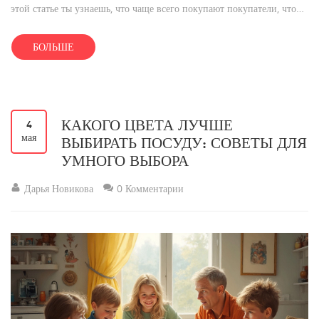
этой статье ты узнаешь, что чаще всего покупают покупатели, что
сегодня считается настоящим хитом и как не прогадать с выбором
товара для собственных продаж. Приведём реальные лайфхаки и
БОЛЬШЕ
небольшой разбор трендов на 2025 год, чтобы твой товар точно не
залежался на складе.
КАКОГО ЦВЕТА ЛУЧШЕ
4
мая
ВЫБИРАТЬ ПОСУДУ: СОВЕТЫ ДЛЯ
УМНОГО ВЫБОРА
Дарья Новикова
0 Комментарии