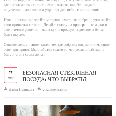
где все элементы стилистически согласованы. Это создаст
ощущение целостности и упростит дальнейшее пополнение.
Итоги просты: проверяйте материал, смотрите на бренд, учитывайте
свои привычки готовки. Делайте ставку на проверенные марки и
экологичные решения – ваша кухня прослужит дольше, а блюда
будут вкуснее.
Ознакомьтесь с нашим каталогом, где собраны товары, отвечающие
этим критериям. Мы отобрали только то, что реально работает в
быту и стоит своих денег.
БЕЗОПАСНАЯ СТЕКЛЯННАЯ
17
мар
ПОСУДА: ЧТО ВЫБРАТЬ?
Дарья Новикова
0 Комментарии