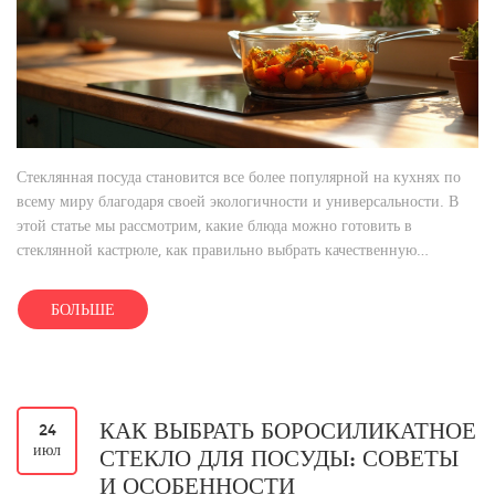
Стеклянная посуда становится все более популярной на кухнях по
всему миру благодаря своей экологичности и универсальности. В
этой статье мы рассмотрим, какие блюда можно готовить в
стеклянной кастрюле, как правильно выбрать качественную
стеклянную посуду, а также дадим советы по уходу за ней. Уделим
внимание нюансам использования стеклянной посуды в
БОЛЬШЕ
современных кухонных процессах.
КАК ВЫБРАТЬ БОРОСИЛИКАТНОЕ
24
июл
СТЕКЛО ДЛЯ ПОСУДЫ: СОВЕТЫ
И ОСОБЕННОСТИ