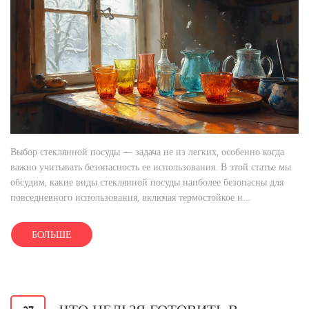
Выбор стеклянной посуды — задача не из легких, особенно когда
важно учитывать безопасность ее использования. В этой статье мы
обсудим, какие виды стеклянной посуды наиболее безопасны для
повседневного использования, включая термостойкое и
экологически чистое стекло. Мы также рассмотрим несколько
интересных фактов, которые помогут вам принимать более
БОЛЬШЕ
обоснованные решения. Узнайте, каким образом стекло может быть
небезопасным и как этого избежать.