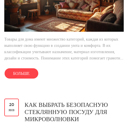
Товары для дома имеют множество категорий, каждая из которых
выполняет свою функцию в создании уюта и комфорта. В их
классификации учитывают назначение, материал изготовления,
дизайн и стоимость. Понимание этих категорий помогает грамотно
оборудовать пространство и сделать разумный выбор при покупке.
В статье рассматриваются основные виды товаров для дома и их
БОЛЬШЕ
характеристики.
КАК ВЫБРАТЬ БЕЗОПАСНУЮ
20
янв
СТЕКЛЯННУЮ ПОСУДУ ДЛЯ
МИКРОВОЛНОВКИ