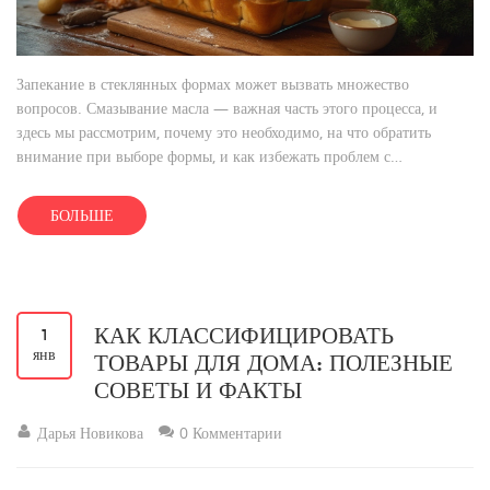
Запекание в стеклянных формах может вызвать множество
вопросов. Смазывание масла — важная часть этого процесса, и
здесь мы рассмотрим, почему это необходимо, на что обратить
внимание при выборе формы, и как избежать проблем с
прилипанием еды. Также уделим внимание уходу за вашей
посудой. В статье даны полезные советы и интересные факты для
БОЛЬШЕ
любителей готовить.
КАК КЛАССИФИЦИРОВАТЬ
1
янв
ТОВАРЫ ДЛЯ ДОМА: ПОЛЕЗНЫЕ
СОВЕТЫ И ФАКТЫ
Дарья Новикова
0 Комментарии