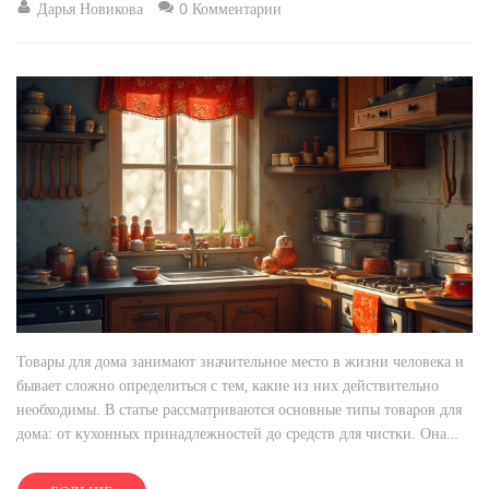
Дарья Новикова
0 Комментарии
Товары для дома занимают значительное место в жизни человека и
бывает сложно определиться с тем, какие из них действительно
необходимы. В статье рассматриваются основные типы товаров для
дома: от кухонных принадлежностей до средств для чистки. Она
поможет разобраться, как классифицируются товары для дома, какие
из них незаменимы и как сделать правильный выбор среди