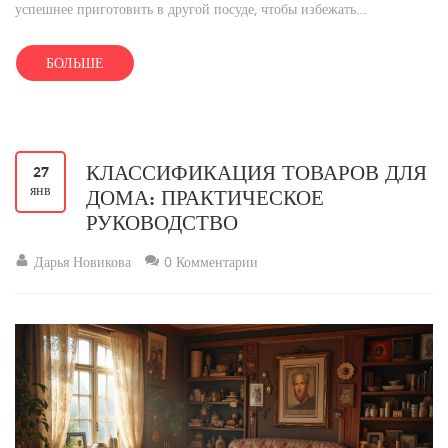
успешнее приготовить в другой посуде, чтобы избежать
нежелательных реакций и сохранить вкус и эстетику блюда. Мы
предложим полезные советы, как ухаживать за посудой и выбрать
БОЛЬШЕ
подходящие кастрюли для разных продуктов.
КЛАССИФИКАЦИЯ ТОВАРОВ ДЛЯ
27
янв
ДОМА: ПРАКТИЧЕСКОЕ
РУКОВОДСТВО
Дарья Новикова
0 Комментарии