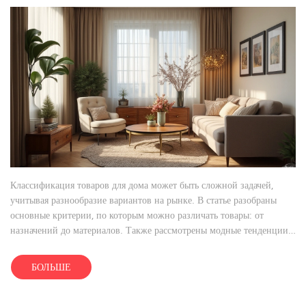
Классификация товаров для дома может быть сложной задачей,
учитывая разнообразие вариантов на рынке. В статье разобраны
основные критерии, по которым можно различать товары: от
назначений до материалов. Также рассмотрены модные тенденции
и полезные советы по выбору. Читатели узнают, как оптимально
подойти к выбору домашнего ассортимента. Это поможет сделать
БОЛЬШЕ
жизнь более комфортной и гармоничной.