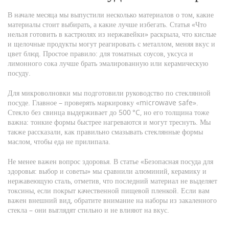
В начале месяца мы выпустили несколько материалов о том, какие
материалы стоит выбирать, а какие лучше избегать. Статья «Что
нельзя готовить в кастрюлях из нержавейки» раскрыла, что кислые
и щелочные продукты могут реагировать с металлом, меняя вкус и
цвет блюд. Простое правило: для томатных соусов, уксуса и
лимонного сока лучше брать эмалированную или керамическую
посуду.
Для микроволновки мы подготовили руководство по стеклянной
посуде. Главное – проверять маркировку «microwave safe».
Стекло без свинца выдерживает до 500 °C, но его толщина тоже
важна: тонкие формы быстрее нагреваются и могут треснуть. Мы
также рассказали, как правильно смазывать стеклянные формы
маслом, чтобы еда не прилипала.
Не менее важен вопрос здоровья. В статье «Безопасная посуда для
здоровья: выбор и советы» мы сравнили алюминий, керамику и
нержавеющую сталь, отметив, что последний материал не выделяет
токсины, если покрыт качественной пищевой пленкой. Если вам
важен внешний вид, обратите внимание на наборы из закаленного
стекла – они выглядят стильно и не влияют на вкус.