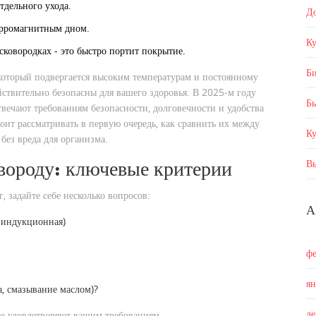
тдельного ухода.
Д
ерромагнитным дном.
Ку
ковородках - это быстро портит покрытие.
Б
который подвергается высоким температурам и постоянному
ействительно безопасны для вашего здоровья. В 2025‑м году
Бы
отвечают требованиям безопасности, долговечности и удобства
оит рассматривать в первую очередь, как сравнить их между
К
без вреда для организма.
вороду: ключевые критерии
В
, задайте себе несколько вопросов:
А
, индукционная)
ф
я
а, смазывание маслом)?
д
ые удовлетворяют вашим требованиям.