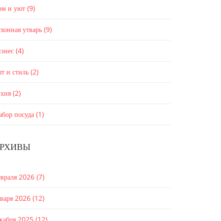
ом и уют
(9)
хонная утварь
(9)
изнес
(4)
т и стиль
(2)
ухня
(2)
ыбор посуда
(1)
РХИВЫ
евраля 2026
(7)
нваря 2026
(12)
екабря 2025
(12)