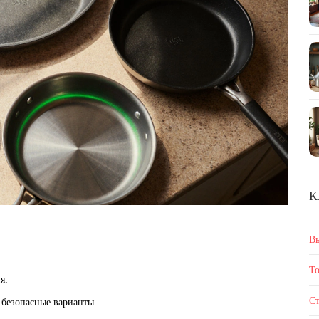
К
В
То
я.
Ст
 безопасные варианты.