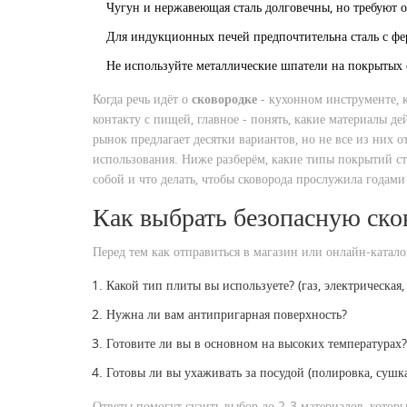
Чугун и нержавеющая сталь долговечны, но требуют о
Для индукционных печей предпочтительна сталь с ф
Не используйте металлические шпатели на покрытых с
Когда речь идёт о
сковородке
-
кухонном инструменте, 
контакту с пищей
, главное - понять, какие материалы д
рынок предлагает десятки вариантов, но не все из них 
использования. Ниже разберём, какие типы покрытий ст
собой и что делать, чтобы сковорода прослужила годами 
Как выбрать безопасную ско
Перед тем как отправиться в магазин или онлайн‑каталог
Какой тип плиты вы используете? (газ, электрическая
Нужна ли вам антипригарная поверхность?
Готовите ли вы в основном на высоких температурах?
Готовы ли вы ухаживать за посудой (полировка, сушк
Ответы помогут сузить выбор до 2-3 материалов, котор