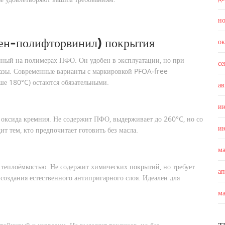
н
ен‑полифторвинил) покрытия
о
анный на полимерах ПФО
. Он удобен в эксплуатации, но при
с
газы. Современные варианты с маркировкой PFOA‑free
ыше 180°C) остаются обязательными.
ав
и
 оксида кремния
. Не содержит ПФО, выдерживает до 260°C, но со
и
т тем, кто предпочитает готовить без масла.
м
 теплоёмкостью
. Не содержит химических покрытий, но требует
а
создания естественного антипригарного слоя. Идеален для
м