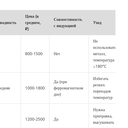
Цена (в
Совместимость
водность
среднем,
Уход
с индукцией
₽)
Не
использовать
800‑1500
Нет
металл,
температура
≤180°C
Избегать
Да (при
резких
редняя
1000‑1800
ферромагнитном
перепадов
дне)
температур
Нужна
приправка,
1200‑2500
Да
высушивать