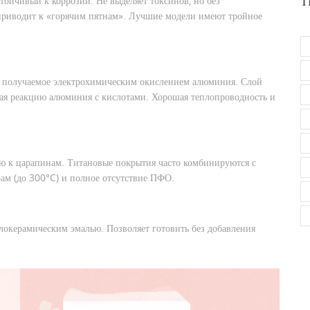
устойчивый к коррозии
. Не выделяет токсинов, но без
Т
 приводит к «горячим пятнам». Лучшие модели имеют тройное
, получаемое электрохимическим окислением алюминия
. Слой
чая реакцию алюминия с кислотами. Хорошая теплопроводность и
ью к царапинам
. Титановые покрытия часто комбинируются с
рам (до 300°C) и полное отсутствие ПФО.
еклокерамическим эмалью
. Позволяет готовить без добавления