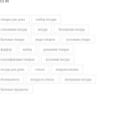
ЕГИ
товары для дома
выбор посуды
стеклянная посуда
посуда
безопасная посуда
бытовые товары
виды товаров
кухонная утварь
фарфор
выбор
домашние товары
классификация товаров
кухонная посуда
посуда для дома
стекло
микроволновка
безопасность
посуда из стекла
материалы посуды
бытовые предметы