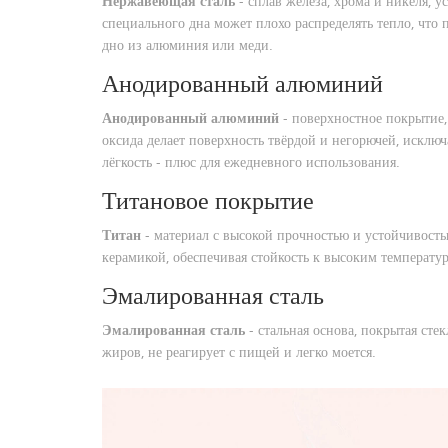
Нержавеющая сталь
-
сплав железа, хрома и никеля, 
специального дна может плохо распределять тепло, что
дно из алюминия или меди.
Анодированный алюминий
Анодированный алюминий
-
поверхностное покрытие
оксида делает поверхность твёрдой и негорючей, исклю
лёгкость - плюс для ежедневного использования.
Титановое покрытие
Титан
-
материал с высокой прочностью и устойчивост
керамикой, обеспечивая стойкость к высоким температу
Эмалированная сталь
Эмалированная сталь
-
стальная основа, покрытая ст
жиров, не реагирует с пищей и легко моется.