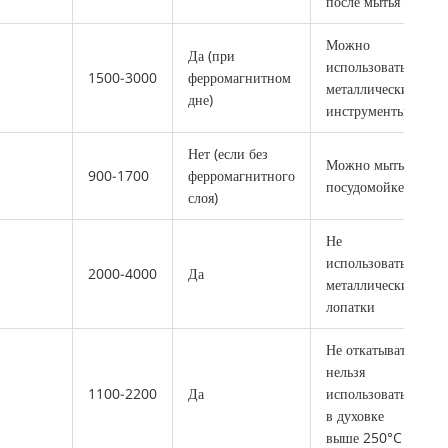
после мытья
Можно
Да (при
использовать
1500‑3000
ферромагнитном
металлические
дне)
инструменты
Нет (если без
Можно мыть в
900‑1700
ферромагнитного
посудомойке
слоя)
Не
использовать
2000‑4000
Да
металлические
лопатки
Не откатывать,
нельзя
1100‑2200
Да
использовать
в духовке
выше 250°C