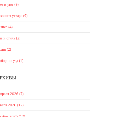
ом и уют
(9)
хонная утварь
(9)
изнес
(4)
т и стиль
(2)
ухня
(2)
ыбор посуда
(1)
РХИВЫ
евраля 2026
(7)
нваря 2026
(12)
екабря 2025
(12)