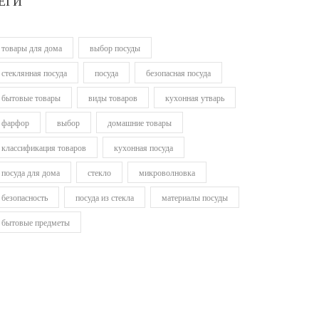
ЕГИ
товары для дома
выбор посуды
стеклянная посуда
посуда
безопасная посуда
бытовые товары
виды товаров
кухонная утварь
фарфор
выбор
домашние товары
классификация товаров
кухонная посуда
посуда для дома
стекло
микроволновка
безопасность
посуда из стекла
материалы посуды
бытовые предметы