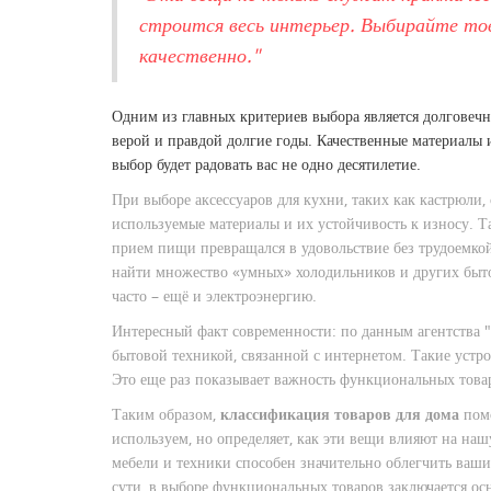
строится весь интерьер. Выбирайте то
качественно."
Одним из главных критериев выбора является долговечн
верой и правдой долгие годы. Качественные материалы 
выбор будет радовать вас не одно десятилетие.
При выборе аксессуаров для кухни, таких как кастрюли
используемые материалы и их устойчивость к износу. Т
прием пищи превращался в удовольствие без трудоемко
найти множество «умных» холодильников и других бытов
часто – ещё и электроэнергию.
Интересный факт современности: по данным агентства 
бытовой техникой, связанной с интернетом. Такие устро
Это еще раз показывает важность функциональных това
Таким образом,
классификация товаров для дома
помо
используем, но определяет, как эти вещи влияют на н
мебели и техники способен значительно облегчить ваши
сути, в выборе функциональных товаров заключается о