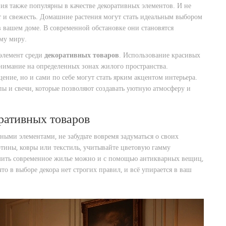
я также популярны в качестве декоративных элементов. И не
т и свежесть. Домашние растения могут стать идеальным выбором
 вашем доме. В современной обстановке они становятся
ему миру.
элемент среди
декоративных товаров
. Использование красивых
внимание на определенных зонах жилого пространства.
ние, но и сами по себе могут стать ярким акцентом интерьера.
ы и свечи, которые позволяют создавать уютную атмосферу и
ративных товаров
ными элементами, не забудьте вовремя задуматься о своих
ртины, ковры или текстиль, учитывайте цветовую гамму
рмить современное жилье можно и с помощью антикварных вещиц,
о в выборе декора нет строгих правил, и всё упирается в ваш