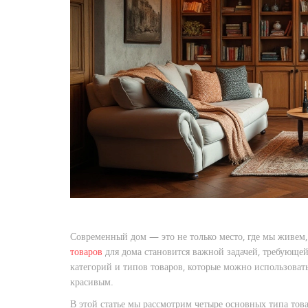
Современный дом — это не только место, где мы живем,
товаров
для дома становится важной задачей, требующе
категорий и типов товаров, которые можно использова
красивым.
В этой статье мы рассмотрим четыре основных типа тов