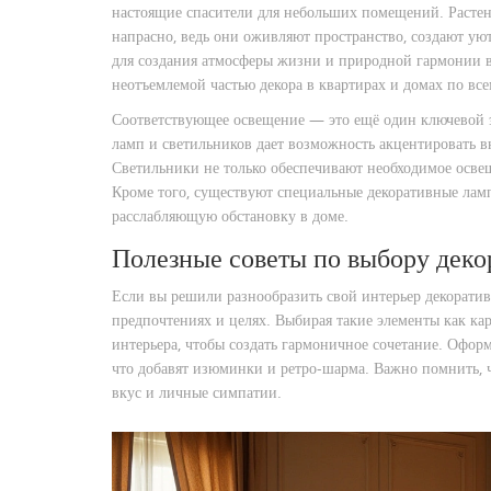
настоящие спасители для небольших помещений. Растени
напрасно, ведь они оживляют пространство, создают ую
для создания атмосферы жизни и природной гармонии в
неотъемлемой частью декора в квартирах и домах по вс
Соответствующее освещение — это ещё один ключевой 
ламп и светильников дает возможность акцентировать 
Светильники не только обеспечивают необходимое освеще
Кроме того, существуют специальные декоративные ламп
расслабляющую обстановку в доме.
Полезные советы по выбору деко
Если вы решили разнообразить свой интерьер декоратив
предпочтениях и целях. Выбирая такие элементы как ка
интерьера, чтобы создать гармоничное сочетание. Офо
что добавят изюминки и ретро-шарма. Важно помнить, чт
вкус и личные симпатии.