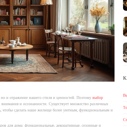
К
В
 но и отражение нашего стиля и ценностей. Поэтому
выбор
й внимания и осознанности. Существует множество различных
То
ть, чтобы сделать наше жилище более уютным, функциональным и
Ст
аров для дома: функциональные, декоративные, сезонные и