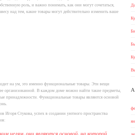
бственную роль, и важно понимать, как они могут сочетаться,
Д
авесу над тем, какие товары могут действительно изменить ваше
Ку
Б
Бы
К
В
иходит на ум, это именно функциональные товары. Эти вещи
А
ее организованной. В каждом доме можно найти такие предметы,
онные принадлежности. Функциональные товары являются основой
знь.
ф
ов Игоря Стукова, успех в создании уютного пространства
ов:
я
им целям, они являются основой, на которой
д