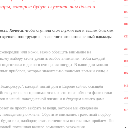
вары, которые будут служить вам долго и
н
о
ость. Хочется, чтобы стул или стол служил вам и вашим близким
с
и крепкие конструкции – залог того, что выполненный однажды
ав
, сковородки или ножи, важно обращать внимание на
акому выбору стоит уделить особое внимание, чтобы каждый
и
й подготовки и долгого очищения посуды. В наши дни можно
ых приборов, которые значительно экономят время и силы, а
и
м
"Техноресурс", каждый пятый дом в Европе сейчас оснащён
йства уже не воспринимаются как что-то из области фантастики.
а
ров в нашей повседневной жизни и в будущем нашего дома.
гает не просто выбрать те вещи, которые мы ежедневно
м
ашу повседневную жизнь. Обратите внимание: грамотный подбор
 будни или, наоборот, стать источником постоянных проблем. По
сновной потенциал вашего домашнего окружения.