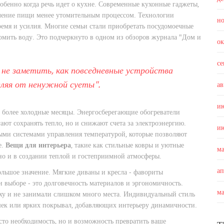
обенно когда речь идет о кухне. Современные кухонные гаджеты,
вление пищи менее утомительным процессом. Технологии
н
время и усилия. Многие семьи стали приобретать посудомоечные
омить воду. Это подчеркнуто в одном из обзоров журнала "Дом и
о
с
 не заметить, как повседневные устройства
вляя от ненужной суеты".
ав
и
в более холодные месяцы. Энергосберегающие обогреватели
ают сохранять тепло, но и снижают счета за электроэнергию.
и
ми системами управления температурой, которые позволяют
е.
Вещи для интерьера
, такие как стильные ковры и уютные
м
 но и в создании теплой и гостеприимной атмосферы.
а
ольшое значение. Мягкие диваны и кресла - фавориты
и выборе - это долговечность материалов и эргономичность.
м
ху и не занимали слишком много места. Индивидуальный стиль
ек или ярких покрывал, добавляющих интерьеру динамичности.
осто необходимость, но и возможность превратить ваше