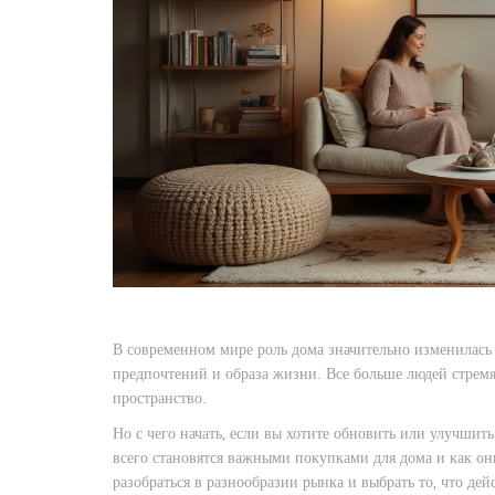
В современном мире роль дома значительно изменилась 
предпочтений и образа жизни. Все больше людей стрем
пространство.
Но с чего начать, если вы хотите обновить или улучшит
всего становятся важными покупками для дома и как о
разобраться в разнообразии рынка и выбрать то, что де