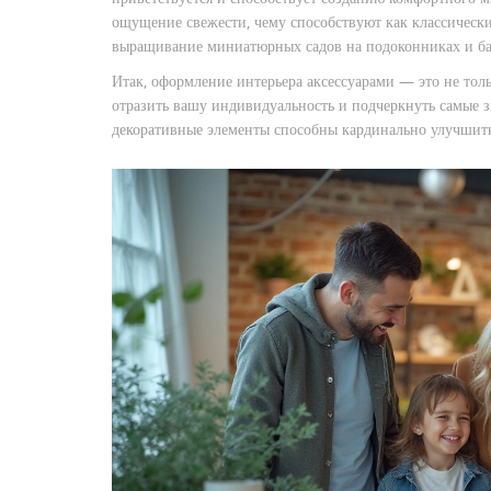
ощущение свежести, чему способствуют как классически
выращивание миниатюрных садов на подоконниках и ба
Итак, оформление интерьера аксессуарами — это не тол
отразить вашу индивидуальность и подчеркнуть самые 
декоративные элементы способны кардинально улучшить