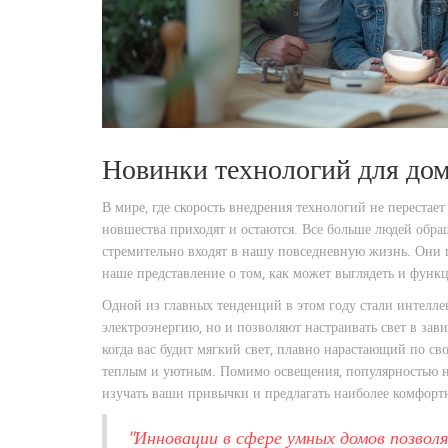
Новинки технологий для до
В мире, где скорость внедрения технологий не перестае
новшества приходят и остаются. Все больше людей обр
стремительно входят в нашу повседневную жизнь. Они 
наше представление о том, как может выглядеть и фун
Одной из главных тенденций в этом году стали интелле
электроэнергию, но и позволяют настраивать свет в зави
когда вас будит мягкий свет, плавно нарастающий по свое
теплым и уютным. Помимо освещения, популярностью на
изучать ваши привычки и предлагать наиболее комфорт
"Инновации в сфере умных домов позвол