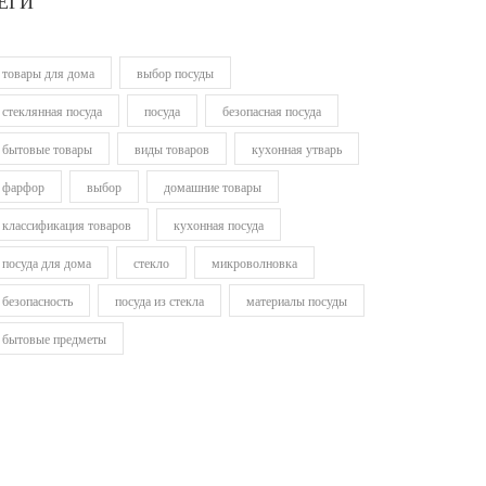
ЕГИ
товары для дома
выбор посуды
стеклянная посуда
посуда
безопасная посуда
бытовые товары
виды товаров
кухонная утварь
фарфор
выбор
домашние товары
классификация товаров
кухонная посуда
посуда для дома
стекло
микроволновка
безопасность
посуда из стекла
материалы посуды
бытовые предметы