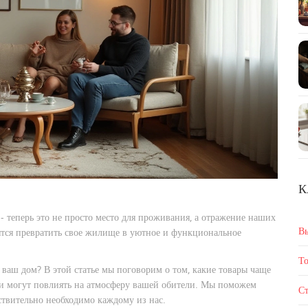
К
- теперь это не просто место для проживания, а отражение наших
В
ятся превратить свое жилище в уютное и функциональное
То
ь ваш дом? В этой статье мы поговорим о том, какие товары чаще
ни могут повлиять на атмосферу вашей обители. Мы поможем
Ст
йствительно необходимо каждому из нас.