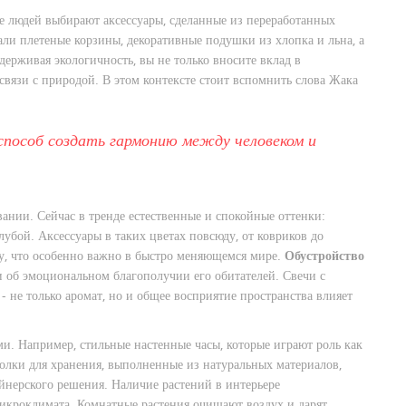
е людей выбирают аксессуары, сделанные из переработанных
ли плетеные корзины, декоративные подушки из хлопка и льна, а
ерживая экологичность, вы не только вносите вклад в
вязи с природой. В этом контексте стоит вспомнить слова Жака
 способ создать гармонию между человеком и
ании. Сейчас в тренде естественные и спокойные оттенки:
лубой. Аксессуары в таких цветах повсюду, от ковриков до
ку, что особенно важно в быстро меняющемся мире.
Обустройство
и об эмоциональном благополучии его обитателей. Свечи с
 не только аромат, но и общее восприятие пространства влияет
и. Например, стильные настенные часы, которые играют роль как
Полки для хранения, выполненные из натуральных материалов,
зайнерского решения. Наличие растений в интерьере
микроклимата. Комнатные растения очищают воздух и дарят