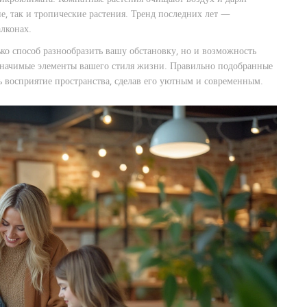
е, так и тропические растения. Тренд последних лет —
лконах.
ько способ разнообразить вашу обстановку, но и возможность
значимые элементы вашего стиля жизни. Правильно подобранные
 восприятие пространства, сделав его уютным и современным.