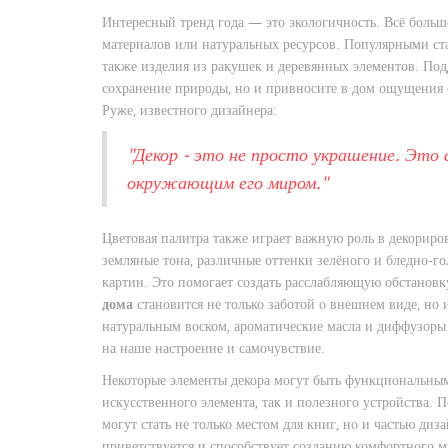
Интересный тренд года — это экологичность. Всё больш
материалов или натуральных ресурсов. Популярными ста
также изделия из ракушек и деревянных элементов. Подд
сохранение природы, но и привносите в дом ощущения с
Руже, известного дизайнера:
"Декор - это не просто украшение. Это
окружающим его миром."
Цветовая палитра также играет важную роль в декориров
земляные тона, различные оттенки зелёного и бледно-го
картин. Это помогает создать расслабляющую обстанов
дома
становится не только заботой о внешнем виде, но 
натуральным воском, ароматические масла и диффузоры -
на наше настроение и самочувствие.
Некоторые элементы декора могут быть функциональным
искусственного элемента, так и полезного устройства. 
могут стать не только местом для книг, но и частью ди
приветствуется и способствует созданию комфортного 