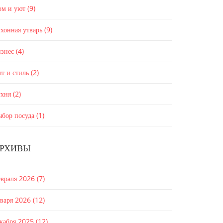
ом и уют
(9)
хонная утварь
(9)
изнес
(4)
т и стиль
(2)
ухня
(2)
ыбор посуда
(1)
РХИВЫ
евраля 2026
(7)
нваря 2026
(12)
екабря 2025
(12)