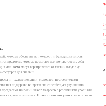
Д
Ку
Б
Бы
К
а
В
ещей, которые обеспечивают комфорт и функциональность.
ятся предметы, которые помогают нам почувствовать себя
ары для дома
могут варьироваться от мягких пледов до
А
ксессуаров для спальни.
атрасы и пуховые подушки, становятся неотъемлемыми
вильная поддержка во время сна способствует улучшению
ф
ли предлагают широкий выбор матрасов с различными уровнями
ения каждого покупателя.
Практичные покупки
в этой области
я
д