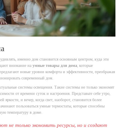
ма
т удивлять, именно дом становится основным центром, куда эти
ащают внимание на
умные товары для дома
, которые
предлагают новые уровни комфорта и эффективности, преображая
кционировать современный дом.
ктуальные системы освещения. Такие системы не только экономят
симости от времени суток и настроения. Представьте себе утро,
й яркости, и вечер, когда свет, наоборот, становится более
чинают пользоваться умные термостаты, которые способны
ную температуру в доме.
яют не только экономить ресурсы, но и создают