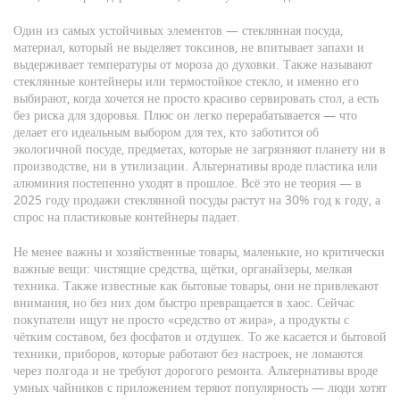
Один из самых устойчивых элементов —
стеклянная посуда
,
материал, который не выделяет токсинов, не впитывает запахи и
выдерживает температуры от мороза до духовки
. Также называют
стеклянные контейнеры
или термостойкое стекло, и именно его
выбирают, когда хочется не просто красиво сервировать стол, а есть
без риска для здоровья
. Плюс он легко перерабатывается — что
делает его идеальным выбором для тех, кто заботится об
экологичной посуде
,
предметах, которые не загрязняют планету ни в
производстве, ни в утилизации
. Альтернативы вроде пластика или
алюминия постепенно уходят в прошлое
. Всё это не теория — в
2025 году продажи стеклянной посуды растут на 30% год к году, а
спрос на пластиковые контейнеры падает.
Не менее важны и
хозяйственные товары
,
маленькие, но критически
важные вещи: чистящие средства, щётки, органайзеры, мелкая
техника
. Также известные как
бытовые товары
, они не привлекают
внимания, но без них дом быстро превращается в хаос
. Сейчас
покупатели ищут не просто «средство от жира», а продукты с
чётким составом, без фосфатов и отдушек. То же касается и
бытовой
техники
,
приборов, которые работают без настроек, не ломаются
через полгода и не требуют дорогого ремонта
. Альтернативы вроде
умных чайников с приложением теряют популярность — люди хотят