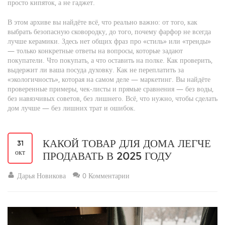
просто кипяток, а не гаджет
.
В этом архиве вы найдёте всё, что реально важно: от того, как
выбрать безопасную сковородку, до того, почему фарфор не всегда
лучше керамики. Здесь нет общих фраз про «стиль» или «тренды»
— только конкретные ответы на вопросы, которые задают
покупатели. Что покупать, а что оставить на полке. Как проверить,
выдержит ли ваша посуда духовку. Как не переплатить за
«экологичность», которая на самом деле — маркетинг. Вы найдёте
проверенные примеры, чек-листы и прямые сравнения — без воды,
без навязчивых советов, без лишнего. Всё, что нужно, чтобы сделать
дом лучше — без лишних трат и ошибок.
КАКОЙ ТОВАР ДЛЯ ДОМА ЛЕГЧЕ
31
окт
ПРОДАВАТЬ В 2025 ГОДУ
Дарья Новикова
0 Комментарии