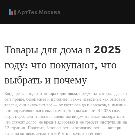
Товары для дома в 2025
году: что покупают, что
выбрать и почему
Когда речь заходит о
товарах для дома
,
предметы, которые делают
быт проще, безопаснее и приятнее
. Также известные как
бытовые
товары
, они включают всё — от кастрюль до пылесосов, и именно
они определяют, насколько комфортно вы живёте
. В 2025 году
люди перестали гнаться за внешним видом и начали выбирать то,
что служит долго, не вредит здоровью и не требует инструкции на
12 страниц. Простота, безопасность и экологичность — вот три
кита, на которых держится всё, что покупают сегодня.