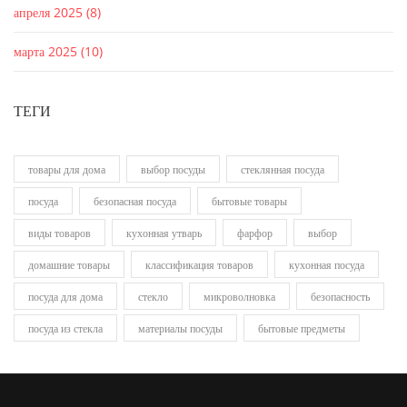
апреля 2025
(8)
марта 2025
(10)
ТЕГИ
товары для дома
выбор посуды
стеклянная посуда
посуда
безопасная посуда
бытовые товары
виды товаров
кухонная утварь
фарфор
выбор
домашние товары
классификация товаров
кухонная посуда
посуда для дома
стекло
микроволновка
безопасность
посуда из стекла
материалы посуды
бытовые предметы