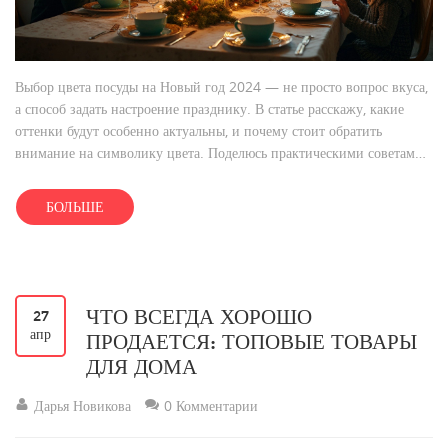
Выбор цвета посуды на Новый год 2024 — не просто вопрос вкуса,
а способ задать настроение празднику. В статье расскажу, какие
оттенки будут особенно актуальны, и почему стоит обратить
внимание на символику цвета. Поделюсь практическими советами,
как удачно сочетать посуду и декор, чтобы стол выглядел современно
и уютно. Вы узнаете, какие ошибки чаще всего допускают при
БОЛЬШЕ
оформлении праздничного стола. После прочтения будет просто
подобрать подходящую сервировку даже без опыта.
ЧТО ВСЕГДА ХОРОШО
27
апр
ПРОДАЕТСЯ: ТОПОВЫЕ ТОВАРЫ
ДЛЯ ДОМА
Дарья Новикова
0 Комментарии