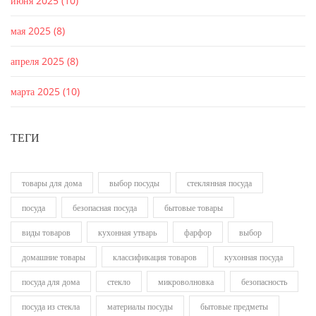
июня 2025
(10)
мая 2025
(8)
апреля 2025
(8)
марта 2025
(10)
ТЕГИ
товары для дома
выбор посуды
стеклянная посуда
посуда
безопасная посуда
бытовые товары
виды товаров
кухонная утварь
фарфор
выбор
домашние товары
классификация товаров
кухонная посуда
посуда для дома
стекло
микроволновка
безопасность
посуда из стекла
материалы посуды
бытовые предметы