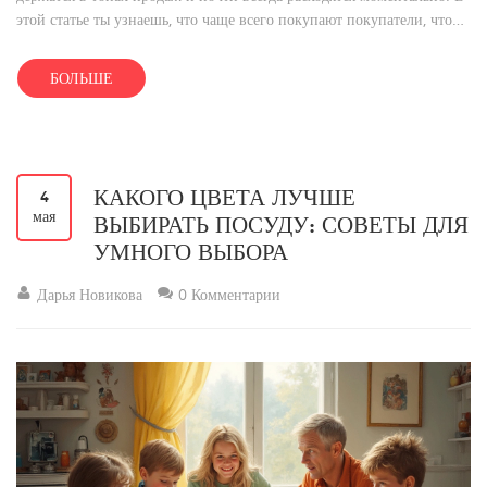
этой статье ты узнаешь, что чаще всего покупают покупатели, что
сегодня считается настоящим хитом и как не прогадать с выбором
товара для собственных продаж. Приведём реальные лайфхаки и
БОЛЬШЕ
небольшой разбор трендов на 2025 год, чтобы твой товар точно не
залежался на складе.
КАКОГО ЦВЕТА ЛУЧШЕ
4
мая
ВЫБИРАТЬ ПОСУДУ: СОВЕТЫ ДЛЯ
УМНОГО ВЫБОРА
Дарья Новикова
0 Комментарии