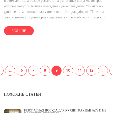
В этом длинном обзоре рассмотрим различные виды хозтоваров,
которые могут облегчить повседневную жизнь дома. Узнайте об
удобных помощниках на кухне, в ванной и для уборки. Полезные
советы помогут лучше ориентироваться в разнообразии продукции
и сделать дом более уютным и функциональным местом. Прочтите
статьи о самых необходимых и популярных товарах, которые
БОЛЬШЕ
помогут улучшить организацию и порядок в вашем доме.
…
6
7
8
9
10
11
12
…
ПОХОЖИЕ СТАТЬИ
БЕЗОПАСНАЯ ПОСУДА ДЛЯ КУХНИ: КАК ВЫБРАТЬ И НЕ