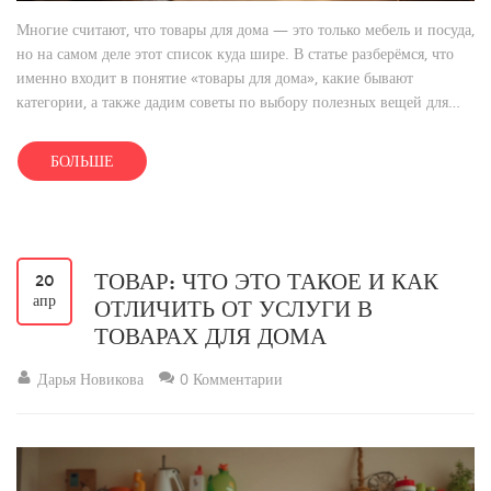
Многие считают, что товары для дома — это только мебель и посуда,
но на самом деле этот список куда шире. В статье разберёмся, что
именно входит в понятие «товары для дома», какие бывают
категории, а также дадим советы по выбору полезных вещей для
быта. Расскажем, как грамотно подбирать товары, чтобы сделать дом
уютным, функциональным и безопасным. Приведём несколько
БОЛЬШЕ
лайфхаков, как не захламить пространство ненужными вещами.
Дадим примеры, какие хорошие товары помогают экономить время
и силы.
ТОВАР: ЧТО ЭТО ТАКОЕ И КАК
20
апр
ОТЛИЧИТЬ ОТ УСЛУГИ В
ТОВАРАХ ДЛЯ ДОМА
Дарья Новикова
0 Комментарии