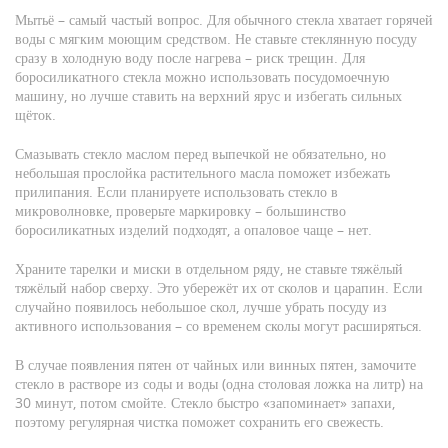
Мытьё – самый частый вопрос. Для обычного стекла хватает горячей
воды с мягким моющим средством. Не ставьте стеклянную посуду
сразу в холодную воду после нагрева – риск трещин. Для
боросиликатного стекла можно использовать посудомоечную
машину, но лучше ставить на верхний ярус и избегать сильных
щёток.
Смазывать стекло маслом перед выпечкой не обязательно, но
небольшая прослойка растительного масла поможет избежать
прилипания. Если планируете использовать стекло в
микроволновке, проверьте маркировку – большинство
боросиликатных изделий подходят, а опаловое чаще – нет.
Храните тарелки и миски в отдельном ряду, не ставьте тяжёлый
тяжёлый набор сверху. Это убережёт их от сколов и царапин. Если
случайно появилось небольшое скол, лучше убрать посуду из
активного использования – со временем сколы могут расширяться.
В случае появления пятен от чайных или винных пятен, замочите
стекло в растворе из соды и воды (одна столовая ложка на литр) на
30 минут, потом смойте. Стекло быстро «запоминает» запахи,
поэтому регулярная чистка поможет сохранить его свежесть.