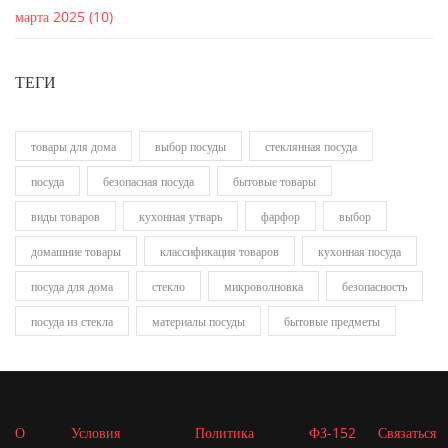
марта 2025
(10)
ТЕГИ
товары для дома
выбор посуды
стеклянная посуда
посуда
безопасная посуда
бытовые товары
виды товаров
кухонная утварь
фарфор
выбор
домашние товары
классификация товаров
кухонная посуда
посуда для дома
стекло
микроволновка
безопасность
посуда из стекла
материалы посуды
бытовые предметы
О
Условия
Политика
ФЗ-152
Связаться