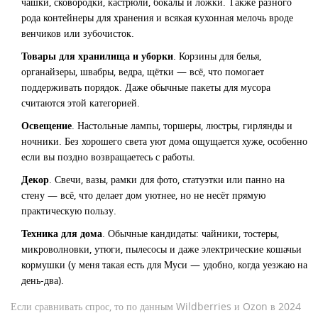
чашки, сковородки, кастрюли, бокалы и ложки. Также разного
рода контейнеры для хранения и всякая кухонная мелочь вроде
венчиков или зубочисток.
Товары для хранилища и уборки
. Корзины для белья,
органайзеры, швабры, ведра, щётки — всё, что помогает
поддерживать порядок. Даже обычные пакеты для мусора
считаются этой категорией.
Освещение
. Настольные лампы, торшеры, люстры, гирлянды и
ночники. Без хорошего света уют дома ощущается хуже, особенно
если вы поздно возвращаетесь с работы.
Декор
. Свечи, вазы, рамки для фото, статуэтки или панно на
стену — всё, что делает дом уютнее, но не несёт прямую
практическую пользу.
Техника для дома
. Обычные кандидаты: чайники, тостеры,
микроволновки, утюги, пылесосы и даже электрические кошачьи
кормушки (у меня такая есть для Муси — удобно, когда уезжаю на
день-два).
Если сравнивать спрос, то по данным Wildberries и Ozon в 2024