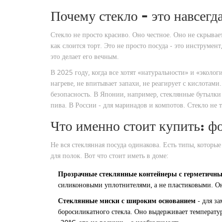
Почему стекло - это навсегд
Стекло не просто красиво. Оно честное. Оно не скрывает
как слоится торт. Это не просто посуда - это инструме
это делает его вечным.
В 2025 году, когда все хотят «натуральности» и «эколог
нагреве, не впитывает запахи, не реагирует с кислотами
безопасность. В Японии, например, стеклянные бутылки 
пива. В России - для маринадов и компотов. Стекло не т
Что именно стоит купить: ф
Не вся стеклянная посуда одинакова. Есть типы, которые
для полок. Вот что стоит иметь в доме:
Прозрачные стеклянные контейнеры с герметич
силиконовыми уплотнителями, а не пластиковыми. Он
Стеклянные миски с широким основанием
- для за
боросиликатного стекла. Оно выдерживает температур