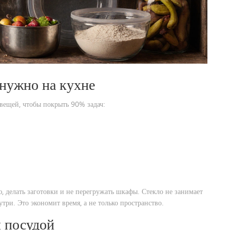
нужно на кухне
вещей, чтобы покрыть 90% задач:
ю, делать заготовки и не перегружать шкафы. Стекло не занимает
утри. Это экономит время, а не только пространство.
й посудой