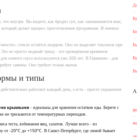
Д
а
Ку
, что внутри. Вы видите, как бродит суп, как заквашивается квас,
нт, который делает процесс приготовления прозрачным. И именно
Б
ичности», стекло остаётся лидером. Оно не выделяет токсинов при
Бы
. Это не просто модный тренд - это проверенная временем
К
для соевого соуса используются уже 200 лет. В Германии - для
ребует замены. Оно требует только мытья.
В
ормы и типы
 действительно работают каждый день, а есть - просто украшения
А
ными крышками
- идеальны для хранения остатков еды. Берите с
ф
и не трескаются от температурных перепадов.
я
меса теста, взбивания яиц, салатов. Лучше всего - из
у от -20°C до +150°C. В Санкт-Петербурге, где зимой бывает
д