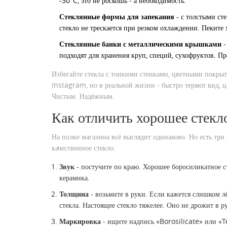
-30°C, это не роскошь - а необходимость.
Стеклянные формы для запекания
- с толстыми сте
стекло не трескается при резком охлаждении. Пеките х
Стеклянные банки с металлическими крышками
-
подходят для хранения круп, специй, сухофруктов. П
Избегайте стекла с тонкими стенками, цветными покры
Instagram, но в реальной жизни - быстро теряют вид, 
Чистым. Надёжным.
Как отличить хорошее стекло
На полке магазина всё выглядит одинаково. Но есть три 
качественное стекло:
Звук
- постучите по краю. Хорошее боросиликатное сте
керамика.
Толщина
- возьмите в руки. Если кажется слишком лё
стекла. Настоящее стекло тяжелее. Оно не дрожит в ру
Маркировка
- ищите надпись «Borosilicate» или «T