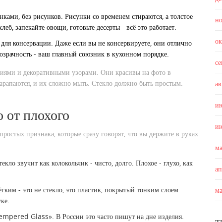
нками, без рисунков. Рисунки со временем стираются, а толстое
н
леб, запекайте овощи, готовьте десерты - всё это работает.
о
 для консервации. Даже если вы не консервируете, они отлично
розрачность - ваш главный союзник в кухонном порядке.
с
тиями и декоративными узорами. Они красивы на фото в
царапаются, и их сложно мыть. Стекло должно быть простым.
ав
и
 от плохого
и
простых признака, которые сразу говорят, что вы держите в руках
м
кло звучит как колокольчик - чисто, долго. Плохое - глухо, как
а
гким - это не стекло, это пластик, покрытый тонким слоем
м
ке.
empered Glass». В России это часто пишут на дне изделия.