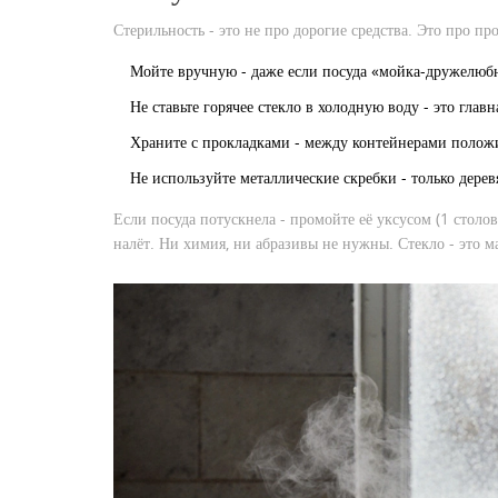
Стерильность - это не про дорогие средства. Это про про
Мойте вручную - даже если посуда «мойка-дружелюбна
Не ставьте горячее стекло в холодную воду - это гла
Храните с прокладками - между контейнерами положи
Не используйте металлические скребки - только дере
Если посуда потускнела - промойте её уксусом (1 столо
налёт. Ни химия, ни абразивы не нужны. Стекло - это м