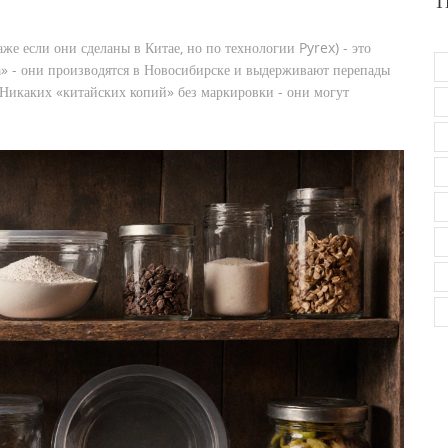
Т
же если они сделаны в Китае, но по технологии Pyrex) - это
» - они производятся в Новосибирске и выдерживают перепады
. Никаких «китайских копий» без маркировки - они могут