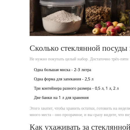
Сколько стеклянной посуды 
Не нужно покупать целый набор. Достаточно трёх-пяти 
Одна большая миска - 2-3 литра
Одна форма для запекания - 2,5 л
Три контейнера разного размера - 0,5 л, 1 л, 2 л
Две банки на 1 л для хранения
Этого хватит, чтобы хранить остатки, готовить на недел
много места - оно прозрачное, и вы сразу видите, что вн
Как ухаживать за стеклянно