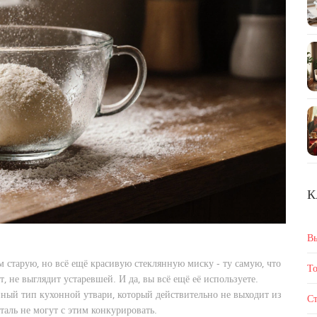
К
В
 старую, но всё ещё красивую стеклянную миску - ту самую, что
То
т, не выглядит устаревшей. И да, вы всё ещё её используете.
нный тип кухонной утвари, который действительно не выходит из
Ст
таль не могут с этим конкурировать.