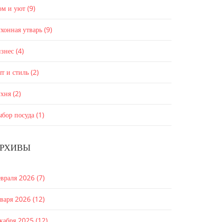
ом и уют
(9)
хонная утварь
(9)
изнес
(4)
т и стиль
(2)
ухня
(2)
ыбор посуда
(1)
РХИВЫ
евраля 2026
(7)
нваря 2026
(12)
екабря 2025
(12)