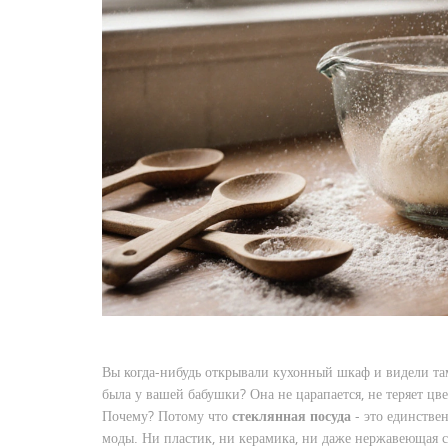
Вы когда-нибудь открывали кухонный шкаф и видели там
была у вашей бабушки? Она не царапается, не теряет цве
Почему? Потому что
стеклянная посуда
- это единстве
моды. Ни пластик, ни керамика, ни даже нержавеющая с