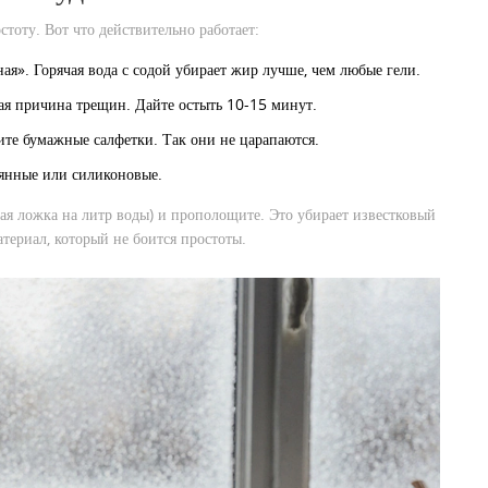
стоту. Вот что действительно работает:
я». Горячая вода с содой убирает жир лучше, чем любые гели.
вная причина трещин. Дайте остыть 10-15 минут.
те бумажные салфетки. Так они не царапаются.
вянные или силиконовые.
вая ложка на литр воды) и прополощите. Это убирает известковый
атериал, который не боится простоты.