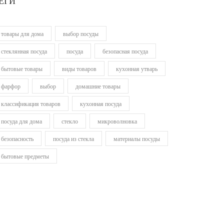
ЕГИ
товары для дома
выбор посуды
стеклянная посуда
посуда
безопасная посуда
бытовые товары
виды товаров
кухонная утварь
фарфор
выбор
домашние товары
классификация товаров
кухонная посуда
посуда для дома
стекло
микроволновка
безопасность
посуда из стекла
материалы посуды
бытовые предметы