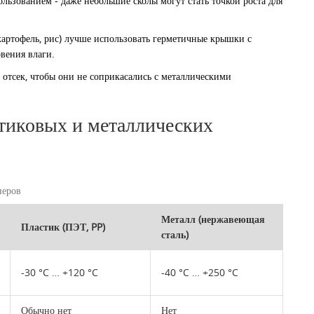
ьзованием - даже небольшие сколы могут стать точкой роста для
картофель, рис) лучше использовать герметичные крышки с
вения влаги.
 отсек, чтобы они не соприкасались с металлическими
тиковых и металлических
неров
Металл (нержавеющая
Пластик (ПЭТ, PP)
сталь)
-30 °C … +120 °C
-40 °C … +250 °C
Обычно нет
Нет