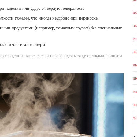
при падении или ударе о твёрдую поверхность.
н
мкости тяжелее, что иногда неудобно при переноске.
о
отными продуктами (например, томатным соусом) без специальных
с
пластиковые контейнеры.
ав
 охлаждении‑нагреве, если перегородка между стенками слишком
и
и
м
а
м