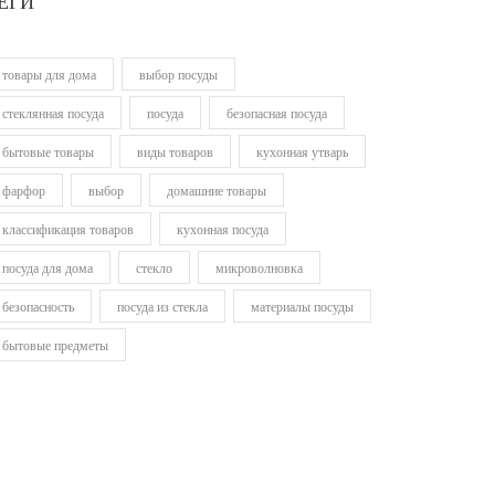
ЕГИ
товары для дома
выбор посуды
стеклянная посуда
посуда
безопасная посуда
бытовые товары
виды товаров
кухонная утварь
фарфор
выбор
домашние товары
классификация товаров
кухонная посуда
посуда для дома
стекло
микроволновка
безопасность
посуда из стекла
материалы посуды
бытовые предметы