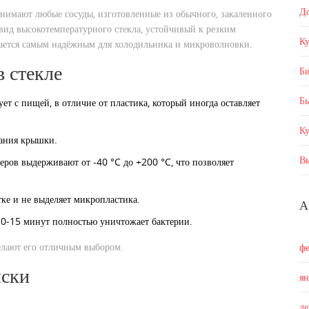
Д
нимают любые сосуды, изготовленные из обычного, закаленного
вид высокотемпературного стекла, устойчивый к резким
Ку
ается самым надёжным для холодильника и микроволновки.
 стекле
Б
Бы
ует с пищей, в отличие от пластика, который иногда оставляет
К
вания крышки.
В
еров выдерживают от -40 °C до +200 °C, что позволяет
ке и не выделяет микропластика.
А
 10‑15 минут полностью уничтожает бактерии.
елают его отличным выбором.
ф
иски
я
д