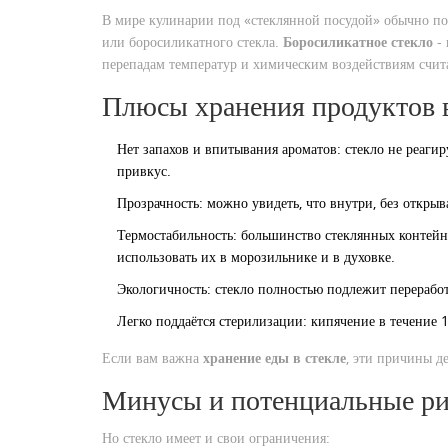
В мире кулинарии под «стеклянной посудой» обычно по
или боросиликатного стекла.
Боросиликатное стекло
-
перепадам температур и химическим воздействиям
счит
Плюсы хранения продуктов в
Нет запахов и впитывания ароматов: стекло не реагир
привкус.
Прозрачность: можно увидеть, что внутри, без откры
Термостабильность: большинство стеклянных контейн
использовать их в морозильнике и в духовке.
Экологичность: стекло полностью подлежит переработ
Легко поддаётся стерилизации: кипячение в течение
Если вам важна
хранение еды в стекле
, эти причины д
Минусы и потенциальные р
Но стекло имеет и свои ограничения: