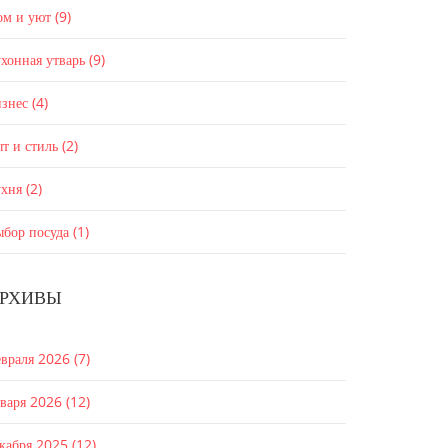
ом и уют
(9)
хонная утварь
(9)
изнес
(4)
т и стиль
(2)
ухня
(2)
ыбор посуда
(1)
РХИВЫ
евраля 2026
(7)
нваря 2026
(12)
екабря 2025
(12)