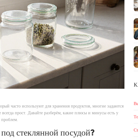
К
В
торый часто используют для хранения продуктов, многие задаются
не всегда прост. Давайте разберём, какие плюсы и минусы есть у
То
ь проблем.
Ст
 под стеклянной посудой?