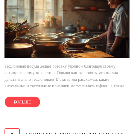
Тефлоновая посуда делает готовку удобной благодаря своему
антипригарному покрытию. Однако как же понять, что посуда
действительно тефлоновая? В статье мы расскажем, какие
визуальные и тактильные признаки могут выдать тефлон, а также на
что обращать внимание при выборе стеклянной посуды. Разберёмся,
зачем нужна каждая из этих типов посуды и как ухаживать за ней,
БОЛЬШЕ
чтобы она прослужила долго.