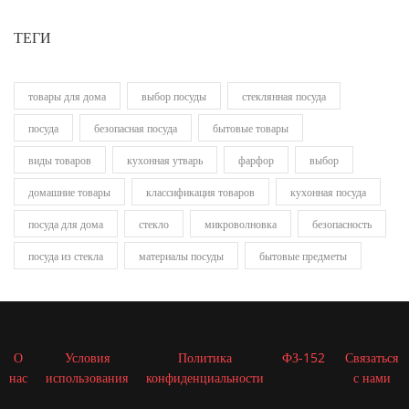
ТЕГИ
товары для дома
выбор посуды
стеклянная посуда
посуда
безопасная посуда
бытовые товары
виды товаров
кухонная утварь
фарфор
выбор
домашние товары
классификация товаров
кухонная посуда
посуда для дома
стекло
микроволновка
безопасность
посуда из стекла
материалы посуды
бытовые предметы
О
Условия
Политика
ФЗ-152
Связаться
нас
использования
конфиденциальности
с нами