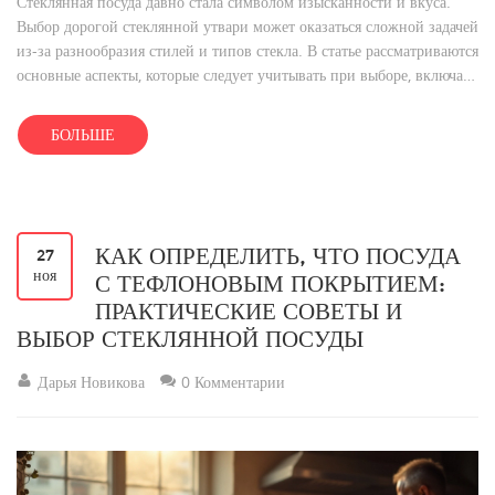
Стеклянная посуда давно стала символом изысканности и вкуса.
Выбор дорогой стеклянной утвари может оказаться сложной задачей
из-за разнообразия стилей и типов стекла. В статье рассматриваются
основные аспекты, которые следует учитывать при выборе, включая
качество, стиль и назначение. Читатели узнают о популярных
брендах, уникальных свойствах различных видов стекла и получат
БОЛЬШЕ
практические советы, помогающие делать осознанный выбор. Наш
обзор поможет вам не только выбрать, но и по-настоящему оценить
качество стеклянной посуды.
КАК ОПРЕДЕЛИТЬ, ЧТО ПОСУДА
27
ноя
С ТЕФЛОНОВЫМ ПОКРЫТИЕМ:
ПРАКТИЧЕСКИЕ СОВЕТЫ И
ВЫБОР СТЕКЛЯННОЙ ПОСУДЫ
Дарья Новикова
0 Комментарии