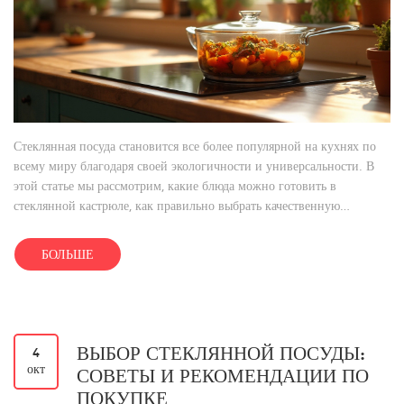
Стеклянная посуда становится все более популярной на кухнях по
всему миру благодаря своей экологичности и универсальности. В
этой статье мы рассмотрим, какие блюда можно готовить в
стеклянной кастрюле, как правильно выбрать качественную
стеклянную посуду, а также дадим советы по уходу за ней. Уделим
внимание нюансам использования стеклянной посуды в
БОЛЬШЕ
современных кухонных процессах.
ВЫБОР СТЕКЛЯННОЙ ПОСУДЫ:
4
окт
СОВЕТЫ И РЕКОМЕНДАЦИИ ПО
ПОКУПКЕ