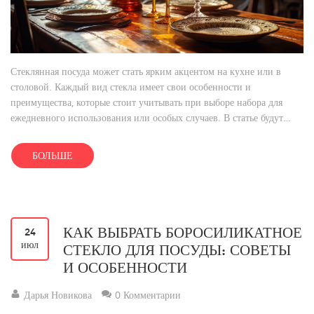
Стеклянная посуда может стать ярким акцентом на кухне или в
столовой. Каждый вид стекла имеет свои особенности и
преимущества, которые стоит учитывать при выборе набора для
ежедневного использования или особых случаев. В статье будут
рассмотрены популярные типы стекла, его свойства, а также советы
по уходу, что поможет сделать правильный выбор. Узнайте, как
БОЛЬШЕ
правильно подчеркнуть интерьер с помощью правильной
стеклянной посуды.
КАК ВЫБРАТЬ БОРОСИЛИКАТНОЕ
24
июл
СТЕКЛО ДЛЯ ПОСУДЫ: СОВЕТЫ
И ОСОБЕННОСТИ
Дарья Новикова
0 Комментарии