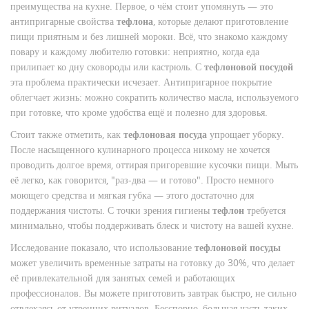
преимущества на кухне. Первое, о чём стоит упомянуть — это
антипригарные свойства
тефлона
, которые делают приготовление
пищи приятным и без лишней мороки. Всё, что знакомо каждому
повару и каждому любителю готовки: неприятно, когда еда
прилипает ко дну сковороды или кастрюль. С
тефлоновой посудой
эта проблема практически исчезает. Антипригарное покрытие
облегчает жизнь: можно сократить количество масла, используемого
при готовке, что кроме удобства ещё и полезно для здоровья.
Стоит также отметить, как
тефлоновая посуда
упрощает уборку.
После насыщенного кулинарного процесса никому не хочется
проводить долгое время, оттирая пригоревшие кусочки пищи. Мыть
её легко, как говорится, "раз-два — и готово". Просто немного
моющего средства и мягкая губка — этого достаточно для
поддержания чистоты. С точки зрения гигиены
тефлон
требуется
минимально, чтобы поддерживать блеск и чистоту на вашей кухне.
Исследование показало, что использование
тефлоновой посуды
может увеличить временные затраты на готовку до 30%, что делает
её привлекательной для занятых семей и работающих
профессионалов. Вы можете приготовить завтрак быстро, не сильно
отвлекаясь от утренних ритуалов. Бесспорно, большая часть таких