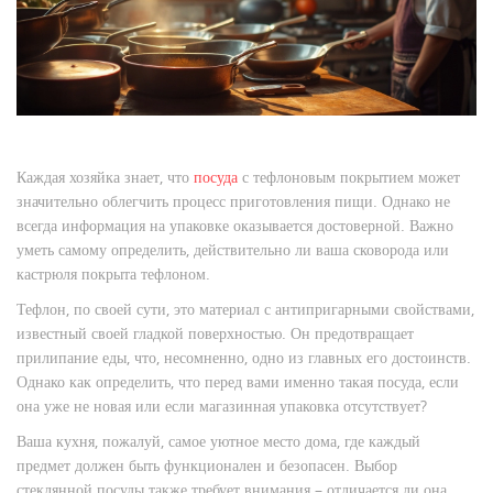
Каждая хозяйка знает, что
посуда
с тефлоновым покрытием может
значительно облегчить процесс приготовления пищи. Однако не
всегда информация на упаковке оказывается достоверной. Важно
уметь самому определить, действительно ли ваша сковорода или
кастрюля покрыта тефлоном.
Тефлон, по своей сути, это материал с антипригарными свойствами,
известный своей гладкой поверхностью. Он предотвращает
прилипание еды, что, несомненно, одно из главных его достоинств.
Однако как определить, что перед вами именно такая посуда, если
она уже не новая или если магазинная упаковка отсутствует?
Ваша кухня, пожалуй, самое уютное место дома, где каждый
предмет должен быть функционален и безопасен. Выбор
стеклянной посуды также требует внимания – отличается ли она