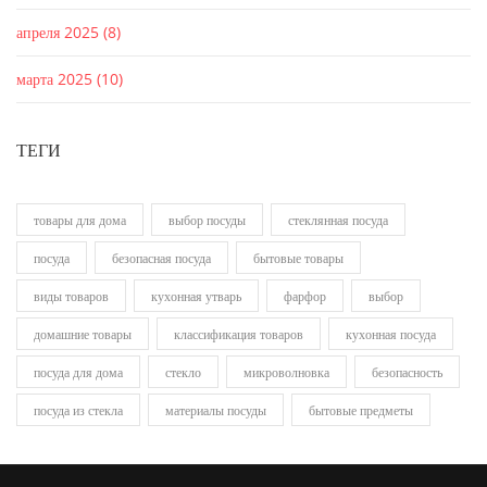
апреля 2025
(8)
марта 2025
(10)
ТЕГИ
товары для дома
выбор посуды
стеклянная посуда
посуда
безопасная посуда
бытовые товары
виды товаров
кухонная утварь
фарфор
выбор
домашние товары
классификация товаров
кухонная посуда
посуда для дома
стекло
микроволновка
безопасность
посуда из стекла
материалы посуды
бытовые предметы