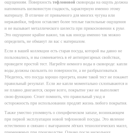
ощущениям. Поверхность
тефлоновой
сковороды на ощупь должна
напоминать шелковистую гладкость, характерную именно этому
материалу. В отличие от привычного для многих чугуна или
нержавейки, тефлон оставляет более теплые тактильные ощущения
и не вызывает металлического шелеста при прикосновении к руке.
Это ощущение крайне важно, так как иногда именно так можно
определить, не обманут ли вас с материалом.
Если в вашей коллекции есть старая посуда, которой вы давно не
пользовались, и вы сомневаетесь в её антипригарных свойствах,
проведите простой тест. Нагрейте немного воды в сковороде: капли
воды должны скользить по поверхности, а не разбрызгиваться.
Убедитесь, что посуда хорошо прогрета, иначе такой тест не покажет
правильный результат. Если же капли моментально схлопываются и
не плавно двигаются, скорее всего, покрытие уже не выполняет
свою функцию. Стоит помнить, что правильный уход и
осторожность при использовании продлят жизнь любого покрытия.
Также уместно упомянуть о специфическом запахе, возникающем
при первой эксплуатации новой тефлоновой посуды. Это явление
естественно и связано с выгоранием лёгких технологических масел,
применяемых при производстве. Однако после нескольких