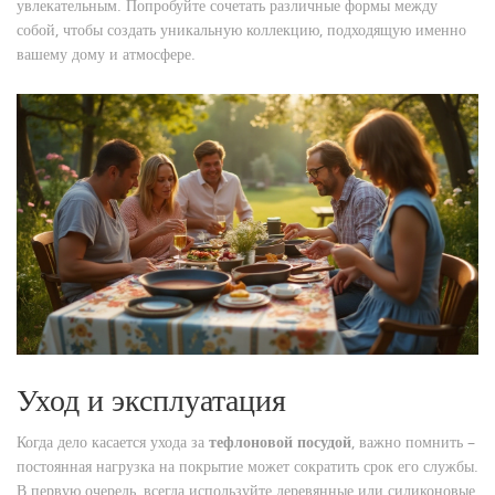
увлекательным. Попробуйте сочетать различные формы между
собой, чтобы создать уникальную коллекцию, подходящую именно
вашему дому и атмосфере.
Уход и эксплуатация
Когда дело касается ухода за
тефлоновой посудой
, важно помнить –
постоянная нагрузка на покрытие может сократить срок его службы.
В первую очередь, всегда используйте деревянные или силиконовые