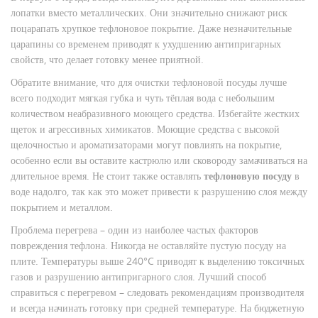
лопатки вместо металлических. Они значительно снижают риск
поцарапать хрупкое тефлоновое покрытие. Даже незначительные
царапины со временем приводят к ухудшению антипригарных
свойств, что делает готовку менее приятной.
Обратите внимание, что для очистки тефлоновой посуды лучше
всего подходит мягкая губка и чуть тёплая вода с небольшим
количеством неабразивного моющего средства. Избегайте жестких
щеток и агрессивных химикатов. Моющие средства с высокой
щелочностью и ароматизаторами могут повлиять на покрытие,
особенно если вы оставите кастрюлю или сковороду замачиваться на
длительное время. Не стоит также оставлять
тефлоновую посуду
в
воде надолго, так как это может привести к разрушению слоя между
покрытием и металлом.
Проблема перегрева – один из наиболее частых факторов
повреждения тефлона. Никогда не оставляйте пустую посуду на
плите. Температуры выше 240°C приводят к выделению токсичных
газов и разрушению антипригарного слоя. Лучший способ
справиться с перегревом – следовать рекомендациям производителя
и всегда начинать готовку при средней температуре. На бюджетную