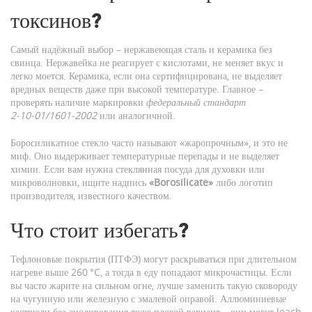
токсинов?
Самый надёжный выбор – нержавеющая сталь и керамика без
свинца. Нержавейка не реагирует с кислотами, не меняет вкус и
легко моется. Керамика, если она сертифицирована, не выделяет
вредных веществ даже при высокой температуре. Главное –
проверять наличие маркировки
федеральный стандарт
2‑10‑01/1601‑2002
или аналогичной.
Боросиликатное стекло часто называют «жаропрочным», и это не
миф. Оно выдерживает температурные перепады и не выделяет
химии. Если вам нужна стеклянная посуда для духовки или
микроволновки, ищите надпись
«Borosilicate»
либо логотип
производителя, известного качеством.
Что стоит избегать?
Тефлоновые покрытия (ПТФЭ) могут раскрываться при длительном
нагреве выше 260 °C, а тогда в еду попадают микрочастицы. Если
вы часто жарите на сильном огне, лучше заменить такую сковороду
на чугунную или железную с эмалевой оправой. Аллюминиевые
кастрюли без анодирования тоже плохой вариант – они могут leach