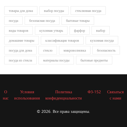
товары для дома
выбор посуды
стеклянная посуда
посуда
безопасная посуда
бытовые товары
виды товаров
кухонная утварь
фарфор
выбор
домашние товары
классификация товаров
кухонная посуда
посуда для дома
стекло
микроволновка
безопасность
посуда из стекла
материалы посуды
бытовые предметы
О
Условия
Политика
ФЗ-152
Связаться
нас
использования
конфиденциальности
с нами
© 2026. Все права защищены.