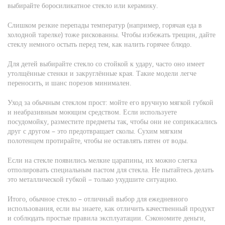
выбирайте боросиликатное стекло или керамику.
Слишком резкие перепады температур (например, горячая еда в
холодной тарелке) тоже рискованны. Чтобы избежать трещин, дайте
стеклу немного остыть перед тем, как налить горячее блюдо.
Для детей выбирайте стекло со стойкой к удару, часто оно имеет
утолщённые стенки и закруглённые края. Такие модели легче
переносить, и шанс порезов минимален.
Уход за обычным стеклом прост: мойте его вручную мягкой губкой
и неабразивным моющим средством. Если используете
посудомойку, разместите предметы так, чтобы они не соприкасались
друг с другом – это предотвращает сколы. Сухим мягким
полотенцем протирайте, чтобы не оставлять пятен от воды.
Если на стекле появились мелкие царапины, их можно слегка
отполировать специальным пастом для стекла. Не пытайтесь делать
это металлической губкой – только ухудшите ситуацию.
Итого, обычное стекло – отличный выбор для ежедневного
использования, если вы знаете, как отличить качественный продукт
и соблюдать простые правила эксплуатации. Сэкономите деньги,