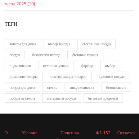
марта 2025
(10)
ТЕГИ
товары для дома
выбор посуды
стеклянная посуда
посуда
безопасная посуда
бытовые товары
виды товаров
кухонная утварь
фарфор
выбор
домашние товары
классификация товаров
кухонная посуда
посуда для дома
стекло
микроволновка
безопасность
посуда из стекла
материалы посуды
бытовые предметы
О
Условия
Политика
ФЗ-152
Связаться