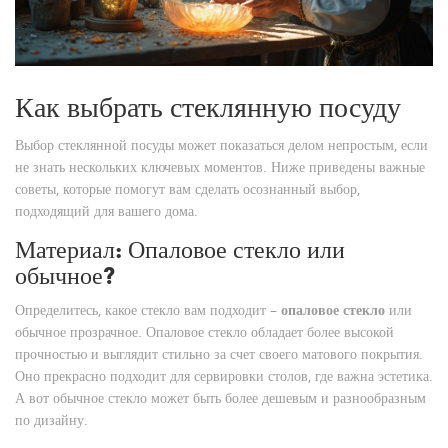
Как выбрать стеклянную посуду
Выбор стеклянной посуды может показаться делом непростым, если
не знать нескольких ключевых моментов. Ниже приведены важные
советы, которые помогут вам сделать осознанный выбор,
подходящий для вашего дома.
Материал: Опаловое стекло или
обычное?
Определитесь, какое стекло вам подходит –
опаловое стекло
или
обычное прозрачное. Опаловое стекло обладает более высокой
прочностью и выглядит стильно за счет своего матового покрытия.
Оно прекрасно подходит для сервировки столов, где важна эстетика.
А вот обычное стекло может быть более дешевым и разнообразным
по дизайну.