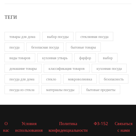
ТЕГИ
товары для дома
выбор посуды
стеклянная посуда
посуда
безопасная посуда
бытовые товары
виды товаров
кухонная утварь
фарфор
выбор
домашние товары
классификация товаров
кухонная посуда
посуда для дома
стекло
микроволновка
безопасность
посуда из стекла
материалы посуды
бытовые предметы
О
Условия
Политика
ФЗ-152
Связаться
нас
использования
конфиденциальности
с нами