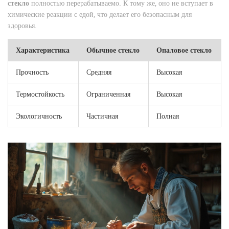
стекло
полностью перерабатываемо. К тому же, оно не вступает в
химические реакции с едой, что делает его безопасным для
здоровья.
Характеристика
Обычное стекло
Опаловое стекло
Прочность
Средняя
Высокая
Термостойкость
Ограниченная
Высокая
Экологичность
Частичная
Полная