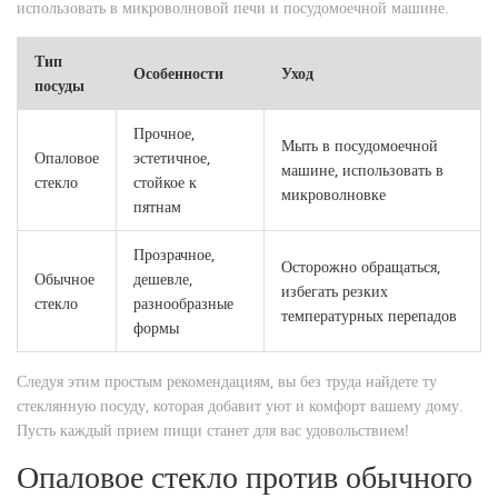
использовать в микроволновой печи и посудомоечной машине.
Тип
Особенности
Уход
посуды
Прочное,
Мыть в посудомоечной
Опаловое
эстетичное,
машине, использовать в
стекло
стойкое к
микроволновке
пятнам
Прозрачное,
Осторожно обращаться,
Обычное
дешевле,
избегать резких
стекло
разнообразные
температурных перепадов
формы
Следуя этим простым рекомендациям, вы без труда найдете ту
стеклянную посуду, которая добавит уют и комфорт вашему дому.
Пусть каждый прием пищи станет для вас удовольствием!
Опаловое стекло против обычного