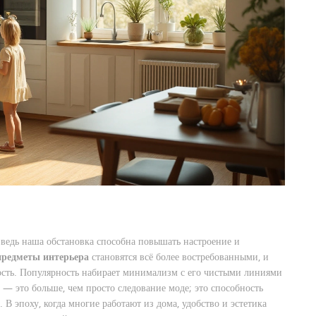
, ведь наша обстановка способна повышать настроение и
предметы интерьера
становятся всё более востребованными, и
сть. Популярность набирает минимализм с его чистыми линиями
— это больше, чем просто следование моде; это способность
В эпоху, когда многие работают из дома, удобство и эстетика