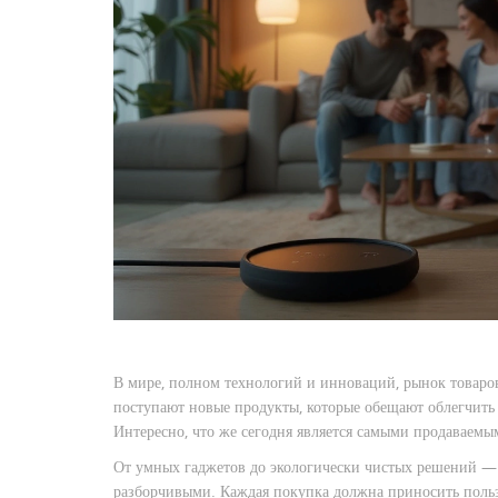
В мире, полном технологий и инноваций, рынок товаро
поступают новые продукты, которые обещают облегчить
Интересно, что же сегодня является самыми продаваемы
От умных гаджетов до экологически чистых решений 
разборчивыми. Каждая покупка должна приносить польз