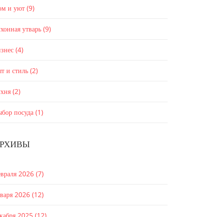
ом и уют
(9)
хонная утварь
(9)
изнес
(4)
т и стиль
(2)
ухня
(2)
ыбор посуда
(1)
РХИВЫ
евраля 2026
(7)
нваря 2026
(12)
екабря 2025
(12)