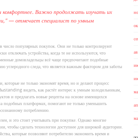
и комфортнее. Важно продолжать изучать их
н
ни," — отмечает специалист по умным
о
с
 в число популярных покупок. Они не только контролируют
ав
ки отключать устройства, когда те не используются, что
еменные домовладельцы всё чаще предпочитают подобные
и
ию углеродного следа, что является важным фактором для заботы
и
, которые не только экономят время, но и делают процесс
ыstanding видеть, как растёт интерес к умным холодильникам,
м
уктов и предлагать новые рецепты на основе имеющихся
на подобных платформах, помогают не только уменьшить
а
 осознанному потреблению.
м
лен, и это стоит учитывать при покупке. Однако многие
ии, чтобы сделать технологии доступнее для широкой аудитории.
ойства, которые позволяют потребителю экономить время и