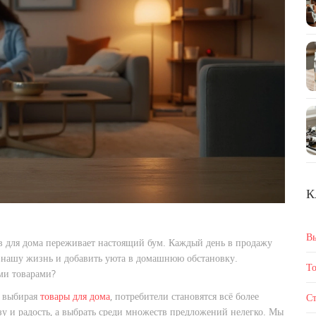
К
В
в для дома переживает настоящий бум. Каждый день в продажу
 нашу жизнь и добавить уюта в домашнюю обстановку.
То
ми товарами?
— выбирая
товары для дома
, потребители становятся всё более
Ст
у и радость, а выбрать среди множеств предложений нелегко. Мы