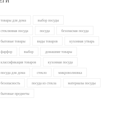
ЕГИ
товары для дома
выбор посуды
стеклянная посуда
посуда
безопасная посуда
бытовые товары
виды товаров
кухонная утварь
фарфор
выбор
домашние товары
классификация товаров
кухонная посуда
посуда для дома
стекло
микроволновка
безопасность
посуда из стекла
материалы посуды
бытовые предметы