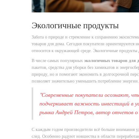
Экологичные продукты
Забота о природе и стремление к сохранению экосисте
товаров для дома. Сегодня покупатели ориентируются не 
относится к окружающей среде. Экологичные продукты 
В числе самых популярных
экологичных товаров для 
пакетов, средства для уборки без химикатов и энергос
природу, но и помогают экономить в долгосрочной пер
позволяет значительно уменьшить потребление энергии.
"Современные покупатели осознают, что
подчеркивает важность инвестиций в у
рынка Андрей Петров, автор отчетов о
С каждым годом производители всё больше внимания у
след. Особенно радуют новшества в области переработа