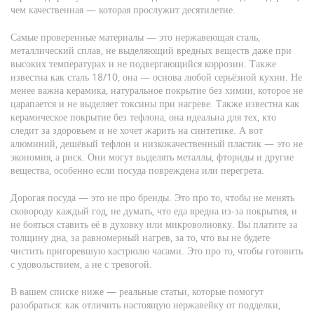
чем качественная — которая прослужит десятилетие.
Самые проверенные материалы — это
нержавеющая сталь
,
металлический сплав, не выделяющий вредных веществ даже при
высоких температурах и не подвергающийся коррозии
. Также
известна как
сталь 18/10
, она — основа любой серьёзной кухни.
Не
менее важна
керамика
,
натуральное покрытие без химии, которое не
царапается и не выделяет токсины при нагреве
. Также известна как
керамическое покрытие без тефлона
, она идеальна для тех, кто
следит за здоровьем и не хочет жарить на синтетике.
А вот
алюминий, дешёвый тефлон и низкокачественный пластик — это не
экономия, а риск. Они могут выделять металлы, фториды и другие
вещества, особенно если посуда повреждена или перегрета.
Дорогая посуда — это не про бренды. Это про то, чтобы не менять
сковороду каждый год, не думать, что еда вредна из-за покрытия, и
не бояться ставить её в духовку или микроволновку. Вы платите за
толщину дна, за равномерный нагрев, за то, что вы не будете
чистить пригоревшую кастрюлю часами. Это про то, чтобы готовить
с удовольствием, а не с тревогой.
В вашем списке ниже — реальные статьи, которые помогут
разобраться: как отличить настоящую нержавейку от подделки,