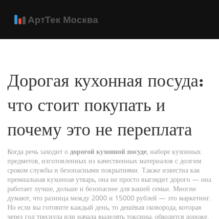
Дорогая кухонная посуда:
что стоит покупать и
почему это не переплата
Когда речь заходит о
дорогой кухонной посуде
,
наборе кухонных
предметов, изготовленных из качественных материалов с долгим
сроком службы и безопасными покрытиями
. Также известна как
премиальная кухонная утварь
, она не просто выглядит дорого — она
работает лучше, дольше и безопаснее для вашей семьи.
Многие
думают, что разница между 2000 и 15000 рублей — это маркетинг.
Но если вы готовите каждый день, то дешёвая сковорода, которая
через год треснула или начала выделять токсины, обходится дороже,