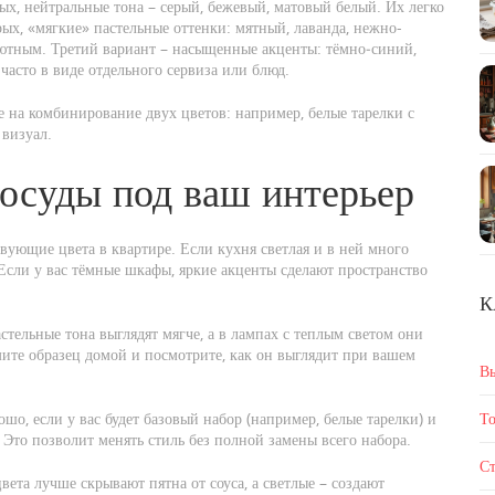
ых, нейтральные тона – серый, бежевый, матовый белый. Их легко
ых, «мягкие» пастельные оттенки: мятный, лаванда, нежно-
уютным. Третий вариант – насыщенные акценты: тёмно‑синий,
часто в виде отдельного сервиза или блюд.
 на комбинирование двух цветов: например, белые тарелки с
 визуал.
посуды под ваш интерьер
вующие цвета в квартире. Если кухня светлая и в ней много
 Если у вас тёмные шкафы, яркие акценты сделают пространство
К
стельные тона выглядят мягче, а в лампах с теплым светом они
мите образец домой и посмотрите, как он выглядит при вашем
В
ошо, если у вас будет базовый набор (например, белые тарелки) и
То
. Это позволит менять стиль без полной замены всего набора.
Ст
ета лучше скрывают пятна от соуса, а светлые – создают