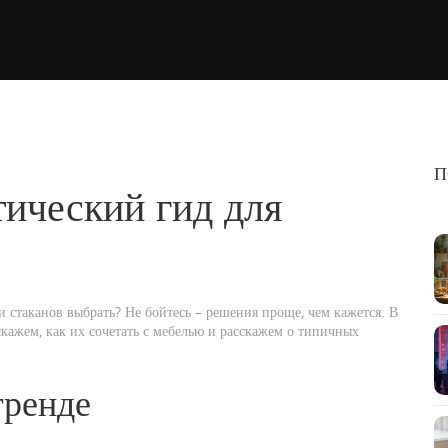
П
тический гид для
ли стаканов выбрать? Не бойтесь – решения проще, чем кажется. В
скажем, как их сочетать с мебелью и расскажем о типичных
тренде