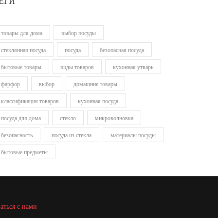
ЕГИ
товары для дома
выбор посуды
стеклянная посуда
посуда
безопасная посуда
бытовые товары
виды товаров
кухонная утварь
фарфор
выбор
домашние товары
классификация товаров
кухонная посуда
посуда для дома
стекло
микроволновка
безопасность
посуда из стекла
материалы посуды
бытовые предметы
аться с нами