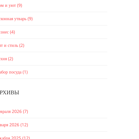
ом и уют
(9)
хонная утварь
(9)
изнес
(4)
т и стиль
(2)
ухня
(2)
ыбор посуда
(1)
РХИВЫ
евраля 2026
(7)
нваря 2026
(12)
екабря 2025
(12)