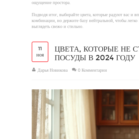
ощущение простора.
Подводя итог, выбирайте цвета, которые радуют вас и 
комбинации, но держите базу нейтральной, чтобы легко м
выглядеть свежо и стильно.
ЦВЕТА, КОТОРЫЕ НЕ 
11
ноя
ПОСУДЫ В 2024 ГОДУ
Дарья Новикова
0 Комментарии