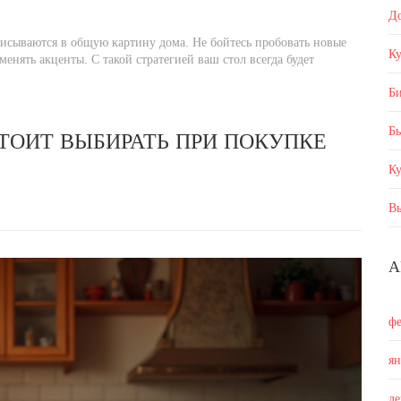
Д
вписываются в общую картину дома. Не бойтесь пробовать новые
Ку
енять акценты. С такой стратегией ваш стол всегда будет
Б
Бы
СТОИТ ВЫБИРАТЬ ПРИ ПОКУПКЕ
К
В
А
ф
я
д