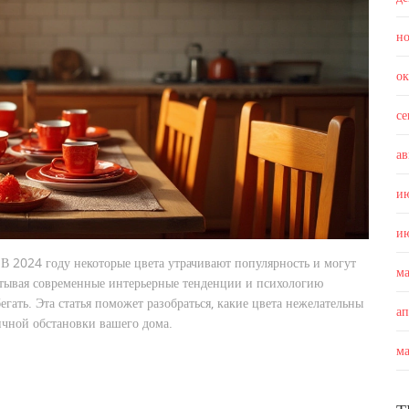
н
о
с
ав
и
и
. В 2024 году некоторые цвета утрачивают популярность и могут
м
итывая современные интерьерные тенденции и психологию
егать. Эта статья поможет разобраться, какие цвета нежелательны
а
чной обстановки вашего дома.
м