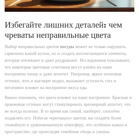
Избегайте лишних деталей: чем
чреваты неправильные цвета
Выбор неправильных цветов
посуды
может не только нарушить
гармонию вашей кухни, но и создать несочетающиеся элементы,
которые отвлекают и даже раздражают. Исследования показывают,
что некоторые цветовые сочетания могут влиять на наше
восприятие пищи и даже аппетит. Например, яркие неоновые
оттенки, хоть и выглядят модно, вызывают усталость глаз и
негативно влияют на восприятие вкуса еды.
Важно понимать, что цвета влияют на наше настроение. Красные и
оранжевые оттенки могут стимулировать чрезмерный аппетит, что
не всегда полезно. В то время как синий, наоборот, способен
подавлять его. Избегая «кричащих» цветов, вы создаёте более
спокойную и уравновешенную атмосферу, что особенно важно в
пространстве, где происходят семейные обеды и ужины.