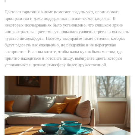
Цветовая гармония в доме помогает создать уют, организовать
пространство и даже поддерживать психическое здоровье. В
некоторых исследованиях было установлено, что слишком яркие
или контрастные цвета могут повышать уровень стресса и вызывать
чувство дискомфорта. Поэтому выбирайте такие оттенки, которые
будут радовать вас ежедневно, не раздражая и не перегружая
восприятие. Если вы хотите, чтобы ваша кухня была местом, где
приятно находиться и готовить пищу, выбирайте цвета, которые
успокаивают и делают атмосферу более дружественной.