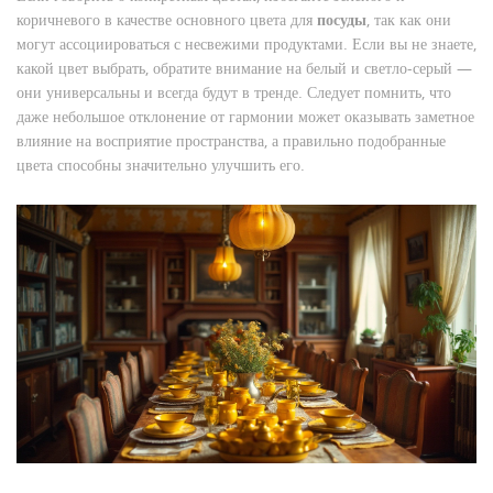
коричневого в качестве основного цвета для
посуды
, так как они
могут ассоциироваться с несвежими продуктами. Если вы не знаете,
какой цвет выбрать, обратите внимание на белый и светло-серый —
они универсальны и всегда будут в тренде. Следует помнить, что
даже небольшое отклонение от гармонии может оказывать заметное
влияние на восприятие пространства, а правильно подобранные
цвета способны значительно улучшить его.