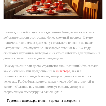
Кажется, что выбор цвета посуды может быть делом вкуса, но в
действительности это гораздо более сложный процесс. Важно
понимать, что цвета в доме могут оказывать влияние на наше
настроение и самочувствие. Некоторые оттенки в 2024 году
считаются неудачным выбором и их стоит избегать для гармонии в
доме и соответствия модным тенденциям.
Почему именно эти цвета утрачивают свои позиции? Это связано
как с изменениями предпочтений в
интерьере
, так и с
психологическим воздействием, которое цвета оказывают на
человека. Разберёмся, какие оттенки лучше обойти стороной и
какие небольшие изменения помогут создать уютную и
современную атмосферу на вашей кухне.
Гармония интерьера: влияние цвета на настроение