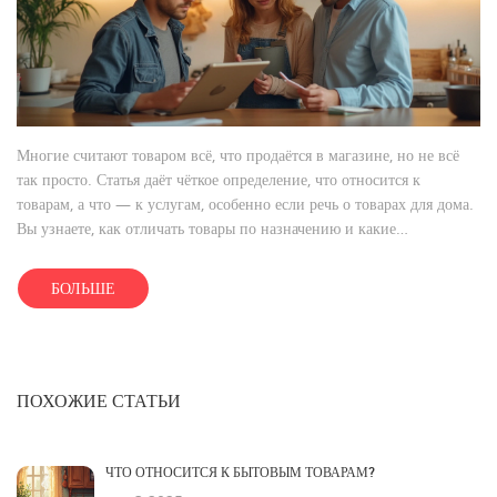
Многие считают товаром всё, что продаётся в магазине, но не всё
так просто. Статья даёт чёткое определение, что относится к
товарам, а что — к услугам, особенно если речь о товарах для дома.
Вы узнаете, как отличать товары по назначению и какие
формальные признаки их выделяют. Эта информация поможет не
запутаться при покупках, выборе подарков или оформлении
БОЛЬШЕ
онлайн-заказов. Также делюсь лайфхаками для разумного выбора
среди огромного ассортимента бытовых товаров.
ПОХОЖИЕ СТАТЬИ
ЧТО ОТНОСИТСЯ К БЫТОВЫМ ТОВАРАМ?