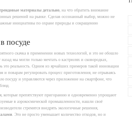
Т
трендовые материалы детально
, на что обратить внимание
ционных решений на рынке. Сделав осознанный выбор, можно не
 важные инициативы по охране природы и сокращению
в посуде
оятного скачка в применении новых технологий, и это не обошло
т назад мы могли только мечтать о кастрюлях и сковородках,
ерь это реальность. Одним из ярчайших примеров такой инновации
ам и поварам регулировать процесс приготовления, не отрываясь
ую посуду и управляются через приложение на смартфоне, что
блюд.
я, которые препятствуют пригоранию и одновременно упрощают
ьзуемые в аэрокосмической промышленности, нашли своё
оизводители стремятся внедрять экологичные решения,
иалами
. Это не просто уменьшает количество отходов, но и