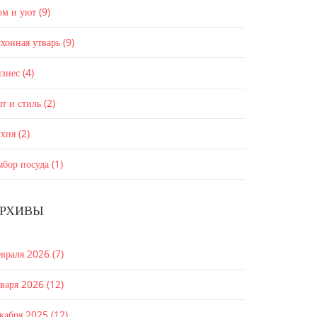
ом и уют
(9)
хонная утварь
(9)
изнес
(4)
т и стиль
(2)
ухня
(2)
ыбор посуда
(1)
РХИВЫ
евраля 2026
(7)
нваря 2026
(12)
екабря 2025
(12)