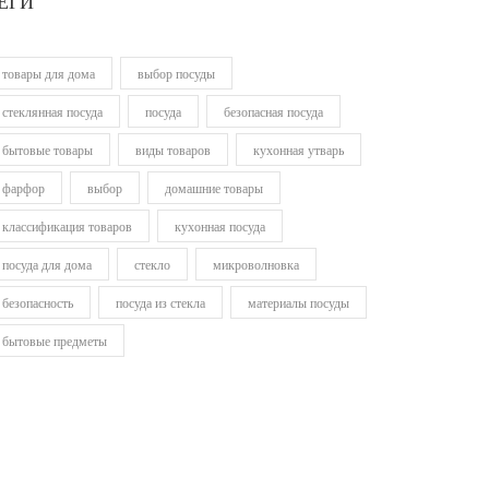
ЕГИ
товары для дома
выбор посуды
стеклянная посуда
посуда
безопасная посуда
бытовые товары
виды товаров
кухонная утварь
фарфор
выбор
домашние товары
классификация товаров
кухонная посуда
посуда для дома
стекло
микроволновка
безопасность
посуда из стекла
материалы посуды
бытовые предметы