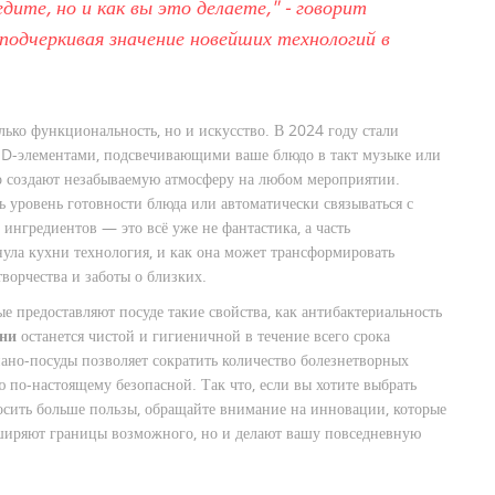
дите, но и как вы это делаете," - говорит
одчеркивая значение новейших технологий в
лько функциональность, но и искусство. В 2024 году стали
D-элементами, подсвечивающими ваше блюдо в такт музыке или
о создают незабываемую атмосферу на любом мероприятии.
ь уровень готовности блюда или автоматически связываться с
ингредиентов — это всё уже не фантастика, а часть
нула кухни технология, и как она может трансформировать
ворчества и заботы о близких.
е предоставляют посуде такие свойства, как антибактериальность
хни
останется чистой и гигиеничной в течение всего срока
ано-посуды позволяет сократить количество болезнетворных
 по-настоящему безопасной. Так что, если вы хотите выбрать
носить больше пользы, обращайте внимание на инновации, которые
сширяют границы возможного, но и делают вашу повседневную