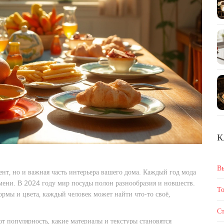
К
В
нт, но и важная часть интерьера вашего дома. Каждый год мода
емени. В 2024 году мир посуды полон разнообразия и новшеств.
То
рмы и цвета, каждый человек может найти что-то своё,
Ст
т популярность, какие материалы и текстуры становятся