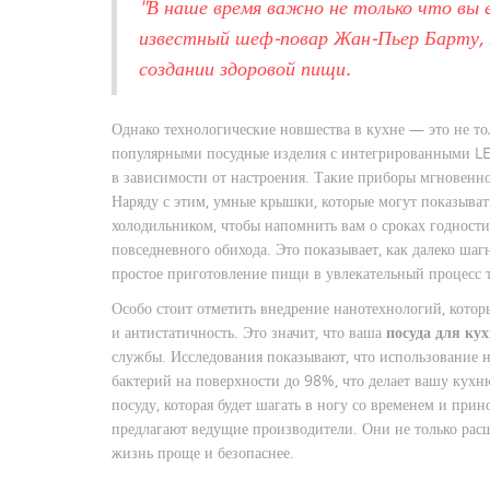
"В наше время важно не только что вы е
известный шеф-повар Жан-Пьер Барту, п
создании здоровой пищи.
Однако технологические новшества в кухне — это не то
популярными посудные изделия с интегрированными LE
в зависимости от настроения. Такие приборы мгновенн
Наряду с этим, умные крышки, которые могут показыват
холодильником, чтобы напомнить вам о сроках годности 
повседневного обихода. Это показывает, как далеко шаг
простое приготовление пищи в увлекательный процесс т
Особо стоит отметить внедрение нанотехнологий, которы
и антистатичность. Это значит, что ваша
посуда для ку
службы. Исследования показывают, что использование н
бактерий на поверхности до 98%, что делает вашу кухню
посуду, которая будет шагать в ногу со временем и при
предлагают ведущие производители. Они не только ра
жизнь проще и безопаснее.