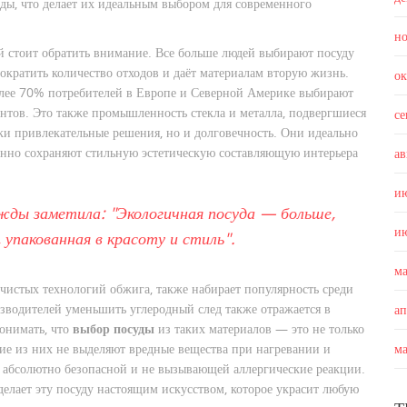
еды, что делает их идеальным выбором для современного
н
й стоит обратить внимание. Все больше людей выбирают посуду
ократить количество отходов и даёт материалам вторую жизнь.
о
олее 70% потребителей в Европе и Северной Америке выбирают
тов. Это также промышленность стекла и металла, подвергшиеся
с
ски привлекательные решения, но и долговечность. Они идеально
енно сохраняют стильную эстетическую составляющую интерьера
ав
и
жды заметила: "Экологичная посуда — больше,
и
упакованная в красоту и стиль".
м
чистых технологий обжига, также набирает популярность среди
зводителей уменьшить углеродный след также отражается в
а
онимать, что
выбор посуды
из таких материалов — это не только
гие из них не выделяют вредные вещества при нагревании и
м
ь абсолютно безопасной и не вызывающей аллергические реакции.
елает эту посуду настоящим искусством, которое украсит любую