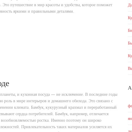
 Это путешествие в мир красоты и удобства, которое поможет
Д
невность яркими и правильными деталями.
Ку
Б
Бы
К
В
оде
А
планеты, и кухонная посуда — не исключение. В последние годы
ю роль в мире интерьеров и домашнего обихода. Это связано с
ф
менении климата. Бамбук, кукурузный крахмал и переработанный
евывают сердца потребителей. Бамбук, например, отличается
я
й возобновляемостью ростка. Именно поэтому он широко
лежностей. Привлекательность таких материалов усиляется их
д