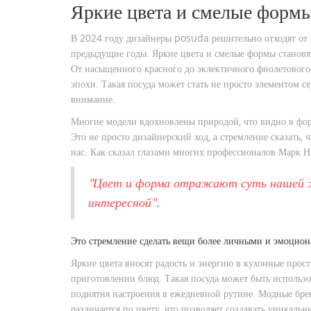
Яркие цвета и смелые форм
В 2024 году дизайнеры posuda решительно отходят от 
предыдущие годы. Яркие цвета и смелые формы становят
От насыщенного красного до эклектичного фиолетового
эпохи. Такая посуда может стать не просто элементом с
внимание.
Многие модели вдохновлены природой, что видно в фо
Это не просто дизайнерский ход, а стремление сказать, 
нас. Как сказал глазами многих профессионалов Марк Н
"Цвет и форма отражают суть нашей жи
интересной".
Это стремление сделать вещи более личными и эмоцион
Яркие цвета вносят радость и энергию в кухонные прост
приготовлении блюд. Такая посуда может быть использо
поднятия настроения в ежедневной рутине. Модные бре
различается по цвету, что позволяет создавать уникаль