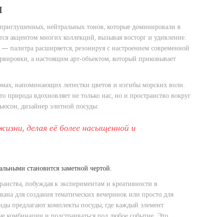
ы
приглушенных, нейтральных тонов, которые доминировали в
ся акцентом многих коллекций, вызывая восторг и удивление.
 — палитра расширяется, резонируя с настроением современной
ервировки, а настоящим арт-объектом, который приковывает
рмах, напоминающих лепестки цветов и изгибы морских волн.
что природа вдохновляет не только нас, но и пространство вокруг
ьюсон, дизайнер элитной посуды:
зни, делая её более насыщенной и
альными становится заметной чертой.
ранства, побуждая к экспериментам и креативности в
вана для создания тематических вечеринок или просто для
нды предлагают комплекты посуды, где каждый элемент
ные комбинации и подстраиваться под любое событие. Это