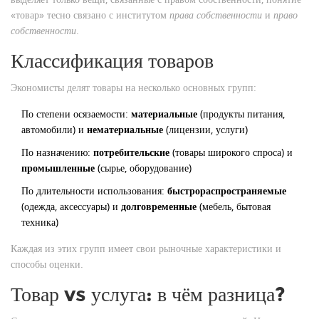
«товар» тесно связано с институтом
права собственности
и
право
собственности
.
Классификация товаров
Экономисты делят товары на несколько основных групп:
По степени осязаемости:
материальные
(продукты питания,
автомобили) и
нематериальные
(лицензии, услуги)
По назначению:
потребительские
(товары широкого спроса) и
промышленные
(сырье, оборудование)
По длительности использования:
быстрораспространяемые
(одежда, аксессуары) и
долговременные
(мебель, бытовая
техника)
Каждая из этих групп имеет свои рыночные характеристики и
способы оценки.
Товар vs услуга: в чём разница?