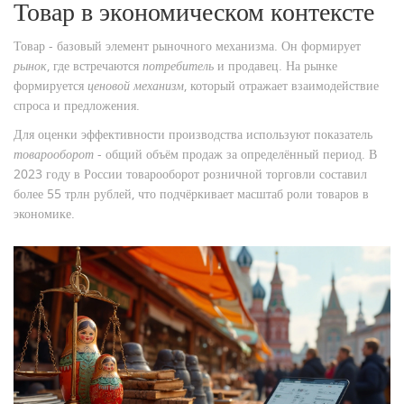
Товар в экономическом контексте
Товар - базовый элемент рыночного механизма. Он формирует
рынок
, где встречаются
потребитель
и продавец. На рынке
формируется
ценовой механизм
, который отражает взаимодействие
спроса и предложения.
Для оценки эффективности производства используют показатель
товарооборот
- общий объём продаж за определённый период. В
2023 году в России товарооборот розничной торговли составил
более 55 трлн рублей, что подчёркивает масштаб роли товаров в
экономике.