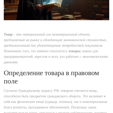
Товар
- это
материальный или нематериальный объект,
предлагаемый на рынке и обладающий экономической стоимостью,
предназначенный для удовлетворения потребностей покупателя
.
Понимание того, что именно относится к
товары
, важно для
предпринимателей, юристов и всех, кто работает с экономическими
данными.
Определение товара в правовом
поле
Согласно Гражданскому кодексу РФ, товаром считается вещь,
способную быть предметом гражданского оборота. Это включает в
себя как физические вещи (одежда, техника), так и нематериальные
блага (патенты, программное обеспечение). Поскольку закон
выделяет только вещи, связанные с правом собственности, понятие