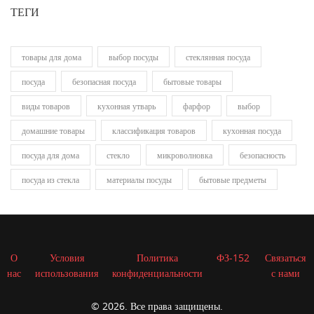
ТЕГИ
товары для дома
выбор посуды
стеклянная посуда
посуда
безопасная посуда
бытовые товары
виды товаров
кухонная утварь
фарфор
выбор
домашние товары
классификация товаров
кухонная посуда
посуда для дома
стекло
микроволновка
безопасность
посуда из стекла
материалы посуды
бытовые предметы
О
Условия
Политика
ФЗ-152
Связаться
нас
использования
конфиденциальности
с нами
© 2026. Все права защищены.