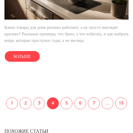
Какие товары для дома реально работают, а не просто выглядят
красиво? Реальные примеры, что брать, а что избегать, и как выбрать
вещи, которые прослужат годы, а не месяцы.
БОЛЬШЕ
1
2
3
4
5
6
7
…
15
ПОХОЖИЕ СТАТЬИ