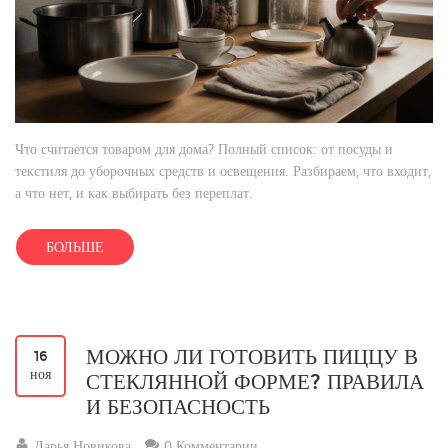
Что считается товаром для дома? Полный список: от посуды и
текстиля до уборочных средств и освещения. Разбираем, что входит,
а что нет, и как выбирать без переплат.
БОЛЬШЕ
МОЖНО ЛИ ГОТОВИТЬ ПИЦЦУ В
16
ноя
СТЕКЛЯННОЙ ФОРМЕ? ПРАВИЛА
И БЕЗОПАСНОСТЬ
Дарья Новикова
0 Комментарии