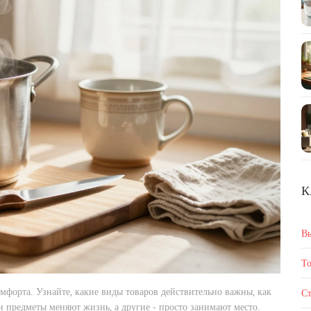
К
В
То
омфорта. Узнайте, какие виды товаров действительно важны, как
Ст
и предметы меняют жизнь, а другие - просто занимают место.