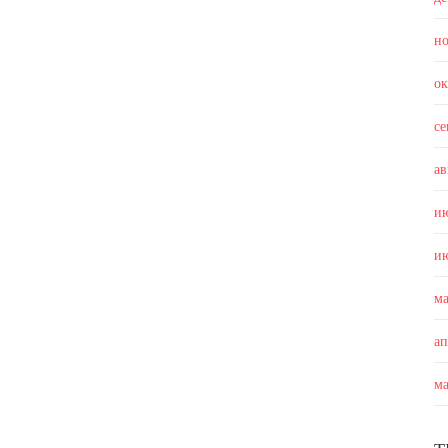
н
о
с
ав
и
и
м
а
м