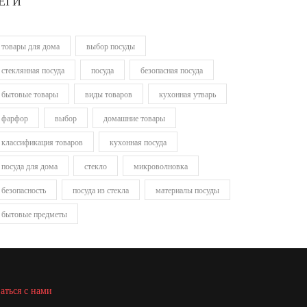
ЕГИ
товары для дома
выбор посуды
стеклянная посуда
посуда
безопасная посуда
бытовые товары
виды товаров
кухонная утварь
фарфор
выбор
домашние товары
классификация товаров
кухонная посуда
посуда для дома
стекло
микроволновка
безопасность
посуда из стекла
материалы посуды
бытовые предметы
аться с нами