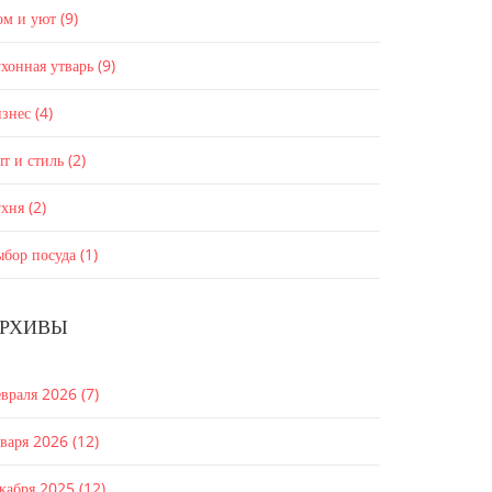
ом и уют
(9)
хонная утварь
(9)
изнес
(4)
т и стиль
(2)
ухня
(2)
ыбор посуда
(1)
РХИВЫ
евраля 2026
(7)
нваря 2026
(12)
екабря 2025
(12)