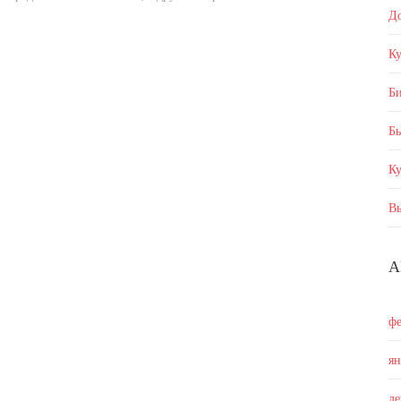
Д
Ку
Б
Бы
К
В
А
ф
я
д