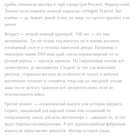
пробы, инициалы мастера и герб города (для России). Французский
Лимож часто помечен зелёной надписью Limoges France. Без
клейма — да, бывает дикий успех, но чаще это просто красиво, а не
ценно.
Возраст — второй важный критерий. 100 лет — это уже
антиквариат. Тут не только год выпуска, но и манера росписи,
узнаваемый силуэт и техника нанесения декора. Например, у
некоторых чашек XVIII века край слегка неравномерный из-за
ручной работы — признак времени. На современных копиях всё
симметрично до миллиметра. Следите за тем, как выполнен
рисунок: старинная роспись (в особенности золото и кобальт)
постепенно тускнеет и стирается, тогда как на заводской посуде
даже после долгого хранения всё смотрится свежо, если не
использовалось вовсе.
Третий момент — ограниченный выпуск или история предмета.
Сервиз, заказанный для царской семьи или созданный по
специальному заказу для яхты миллионера — заведомо то, за что
будут бороться коллекционеры. А вот крупносерийная фабричная
монета не представляет ценности. Иногда история семьи,