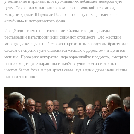
упоминание в архивах или публикациях добавляет невероятную
цену. Сохранился, например, комплект армянской керамики,
который дарили Шарлю де Голлю — цена тут складывается из
«глубины» и исторического фона.
И ещё один момент — состояние. Сколы, трещины, следы
реставрации катастрофически снижают стоимость. Это жёсткий
мир, где даже идеальный сервиз с крохотным заводским браком или
следом от скрепки уже становится «вещью с дефектом» и ценится
меньше. Проверьте аккуратно: переворачивайте предметы, смотрите
на просвет, ищите царапины и налёт. Лучше всего смотреть на
чистом белом фоне и при ярком свете: тут видны даже мельчайшие
пятна и трещинки.