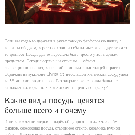
Если вы когда-то держали в руках тонкую фарфоровую чашку с
золотым ободком, вероятно, ловили себя на мысли: а вдруг это что-
то ценное? Посуда давно перестала быть просто утилитарным
предметом. Сегодня сервизы и стаканы — объект
коллекционирования, вложений, а иногда и настоящей страсти.
Однажды на аукционе Christie’s небольшой китайский сосуд ушёл
за 38 миллионов долларов. Раз закрытая консервная банка не
вызывает восторга, то как же отличить ценную тарелку?
Какие виды посуды ценятся
больше всего и почему
В мире коллекционеров четырёх общепризнанных «королей» —
фарфор, серебряная посуда, старинное стекло, керамика ручной
работы. Дороже всего ценится фарфор: если эта посуда произведена