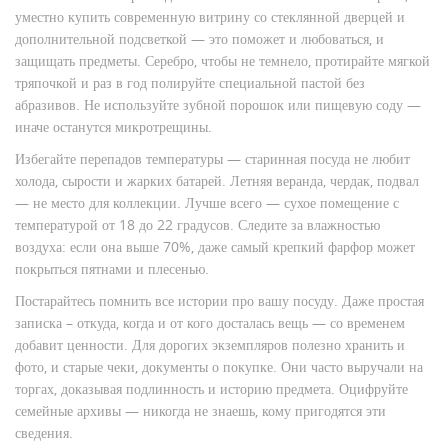
уместно купить современную витрину со стеклянной дверцей и
дополнительной подсветкой — это поможет и любоваться, и
защищать предметы. Серебро, чтобы не темнело, протирайте мягкой
тряпочкой и раз в год полируйте специальной пастой без
абразивов. Не используйте зубной порошок или пищевую соду —
иначе останутся микротрещины.
Избегайте перепадов температуры — старинная посуда не любит
холода, сырости и жарких батарей. Летняя веранда, чердак, подвал
— не место для коллекции. Лучше всего — сухое помещение с
температурой от 18 до 22 градусов. Следите за влажностью
воздуха: если она выше 70%, даже самый крепкий фарфор может
покрыться пятнами и плесенью.
Постарайтесь помнить все истории про вашу посуду. Даже простая
записка – откуда, когда и от кого досталась вещь — со временем
добавит ценности. Для дорогих экземпляров полезно хранить и
фото, и старые чеки, документы о покупке. Они часто выручали на
торгах, доказывая подлинность и историю предмета. Оцифруйте
семейные архивы — никогда не знаешь, кому пригодятся эти
сведения.