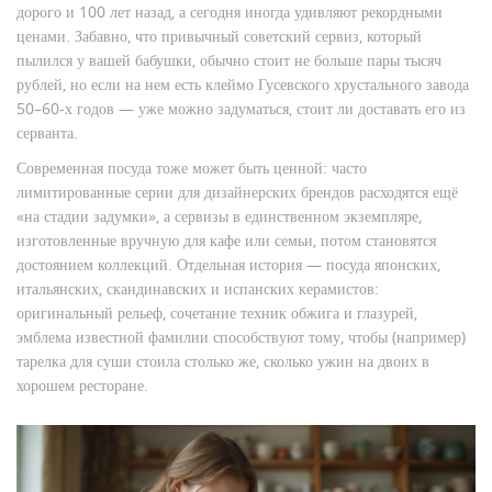
дорого и 100 лет назад, а сегодня иногда удивляют рекордными
ценами. Забавно, что привычный советский сервиз, который
пылился у вашей бабушки, обычно стоит не больше пары тысяч
рублей, но если на нем есть клеймо Гусевского хрустального завода
50–60-х годов — уже можно задуматься, стоит ли доставать его из
серванта.
Современная посуда тоже может быть ценной: часто
лимитированные серии для дизайнерских брендов расходятся ещё
«на стадии задумки», а сервизы в единственном экземпляре,
изготовленные вручную для кафе или семьи, потом становятся
достоянием коллекций. Отдельная история — посуда японских,
итальянских, скандинавских и испанских керамистов:
оригинальный рельеф, сочетание техник обжига и глазурей,
эмблема известной фамилии способствуют тому, чтобы (например)
тарелка для суши стоила столько же, сколько ужин на двоих в
хорошем ресторане.