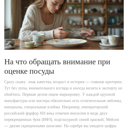
На что обращать внимание при
оценке посуды
Сразу скажу: знак качества, возраст и история — главные критерии.
Тут без лупы, внимательного взгляда и иногда визита к эксперту не
обойтись. Первым делом ищем маркировку. У каждой крупной
мануфактуры или мастера обязательно есть отличительная эмблема,
инициалы, специальные клейма. Например, императорский
российский фарфор XIX века отмечен вензелем в виде двух
перекрещенных букв (ИФЗ), подглазурной синей краской; Мейсен
— двумя скрещенными шпагами. На серебре вы увидите цифры