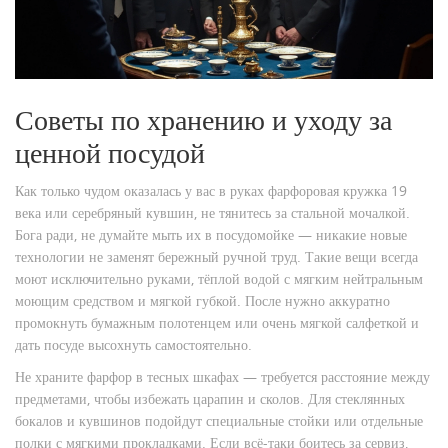
Советы по хранению и уходу за
ценной посудой
Как только чудом оказалась у вас в руках фарфоровая кружка 19
века или серебряный кувшин, не тянитесь за стальной мочалкой.
Бога ради, не думайте мыть их в посудомойке — никакие новые
технологии не заменят бережный ручной труд. Такие вещи всегда
моют исключительно руками, тёплой водой с мягким нейтральным
моющим средством и мягкой губкой. После нужно аккуратно
промокнуть бумажным полотенцем или очень мягкой салфеткой и
дать посуде высохнуть самостоятельно.
Не храните фарфор в тесных шкафах — требуется расстояние между
предметами, чтобы избежать царапин и сколов. Для стеклянных
бокалов и кувшинов подойдут специальные стойки или отдельные
полки с мягкими прокладками. Если всё-таки боитесь за сервиз,