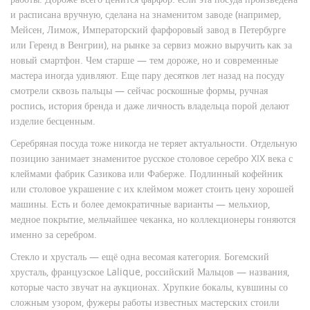
и расписана вручную, сделана на знаменитом заводе (например,
Мейсен, Лимож, Императорский фарфоровый завод в Петербурге
или Геренд в Венгрии), на рынке за сервиз можно выручить как за
новый смартфон. Чем старше — тем дороже, но и современные
мастера иногда удивляют. Еще пару десятков лет назад на посуду
смотрели сквозь пальцы — сейчас роскошные формы, ручная
роспись, история бренда и даже личность владельца порой делают
изделие бесценным.
Серебряная посуда тоже никогда не теряет актуальности. Отдельную
позицию занимает знаменитое русское столовое серебро XIX века с
клеймами фабрик Сазикова или Фаберже. Подлинный кофейник
или столовое украшение с их клеймом может стоить цену хорошей
машины. Есть и более демократичные варианты — мельхиор,
медное покрытие, мельчайшее чеканка, но коллекционеры гоняются
именно за серебром.
Стекло и хрусталь — ещё одна весомая категория. Богемский
хрусталь, французское Lalique, российский Мальцов — названия,
которые часто звучат на аукционах. Хрупкие бокалы, кувшины со
сложным узором, фужеры работы известных мастерских стоили