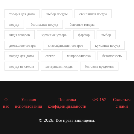
товары для дома
выбор посуды
стеклянная посуда
посуда
безопасная посуда
бытовые товары
виды товаров
кухонная утварь
фарфор
выбор
домашние товары
классификация товаров
кухонная посуда
посуда для дома
стекло
микроволновка
безопасность
посуда из стекла
материалы посуды
бытовые предметы
О
Условия
Политика
ФЗ-152
Связаться
нас
использования
конфиденциальности
с нами
© 2026. Все права защищены.