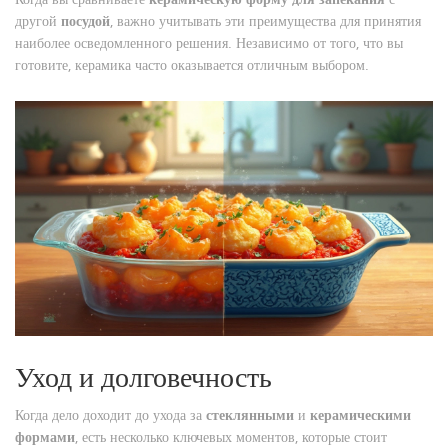
другой
посудой
, важно учитывать эти преимущества для принятия
наиболее осведомленного решения. Независимо от того, что вы
готовите, керамика часто оказывается отличным выбором.
Уход и долговечность
Когда дело доходит до ухода за
стеклянными
и
керамическими
формами
, есть несколько ключевых моментов, которые стоит