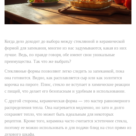
Когда дело доходит до выбора между стеклянной и керамической
формой для запекания, многие из нас задумываются, какая из них
лучше. Ведь, по правде говоря, обе имеют свои уникальные
преимущества. Так что же выбрать?
Стеклянные формы позволяют легко следить за запеканкой, пока
она готовится. Видно, как расплавляется сыр или как золотится
корочка на пироге. Плюс, стекло не вступает в химические реакции
с пищей, что делает его безопасным и удобным в использовании.
С другой стороны, керамическая форма — это мастер равномерного
распределения тепла. Она нагревается медленно, но зато и долго
сохраняет тепло, что может быть идеальным для некоторых
рецептов. Кроме того, керамика часто считается эстетичнее стекла,
поэтому ее можно использовать и для подачи блюд на стол прямо из
духового шкафа.