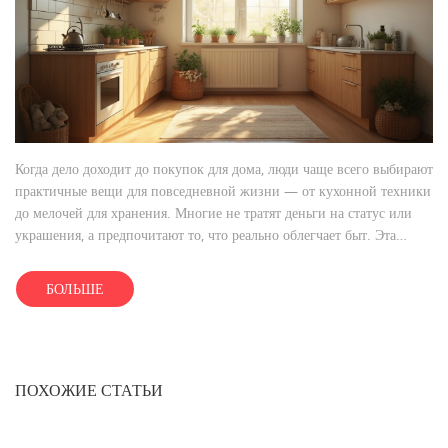
Когда дело доходит до покупок для дома, люди чаще всего выбирают
практичные вещи для повседневной жизни — от кухонной техники
до мелочей для хранения. Многие не тратят деньги на статус или
украшения, а предпочитают то, что реально облегчает быт. Эта
статья разбирает, какие товары особенно востребованы, почему их
предпочитают и на что стоит обратить внимание при выборе.
БОЛЬШЕ
Советы из реального опыта помогут не потратить лишнего и
создать уют без лишней суеты. Для тех, кто обустраивает квартиру с
нуля или хочет обновить привычное пространство, здесь найдутся
свежие идеи и конкретные подсказки.
ПОХОЖИЕ СТАТЬИ