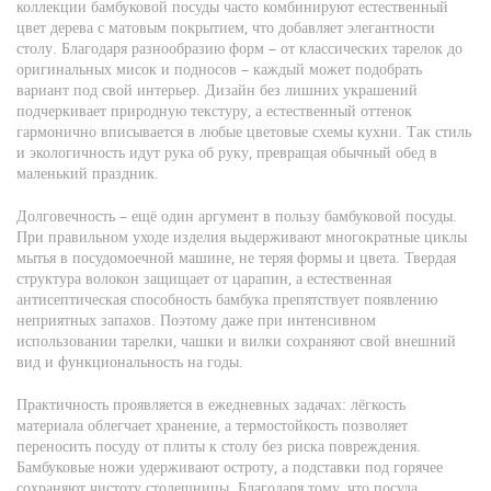
коллекции бамбуковой посуды часто комбинируют естественный
цвет дерева с матовым покрытием, что добавляет элегантности
столу
. Благодаря разнообразию форм – от классических тарелок до
оригинальных мисок и подносов – каждый может подобрать
вариант под свой интерьер. Дизайн без лишних украшений
подчеркивает природную текстуру, а естественный оттенок
гармонично вписывается в любые цветовые схемы кухни. Так стиль
и экологичность идут рука об руку, превращая обычный обед в
маленький праздник.
Долговечность – ещё один аргумент в пользу бамбуковой посуды.
При правильном уходе изделия выдерживают многократные циклы
мытья в посудомоечной машине, не теряя формы и цвета. Твердая
структура волокон защищает от царапин, а естественная
антисептическая способность бамбука препятствует появлению
неприятных запахов. Поэтому даже при интенсивном
использовании тарелки, чашки и вилки сохраняют свой внешний
вид и функциональность на годы.
Практичность проявляется в ежедневных задачах: лёгкость
материала облегчает хранение, а термостойкость позволяет
переносить посуду от плиты к столу без риска повреждения.
Бамбуковые ножи удерживают остроту, а подставки под горячее
сохраняют чистоту столешницы. Благодаря тому, что посуда