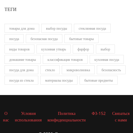
ТЕГИ
товары для дома
выбор посуды
стеклянная посуда
посуда
безопасная посуда
бытовые товары
виды товаров
кухонная утварь
фарфор
выбор
домашние товары
классификация товаров
кухонная посуда
посуда для дома
стекло
микроволновка
безопасность
посуда из стекла
материалы посуды
бытовые предметы
О
Условия
Политика
ФЗ-152
Связаться
нас
использования
конфиденциальности
с нами