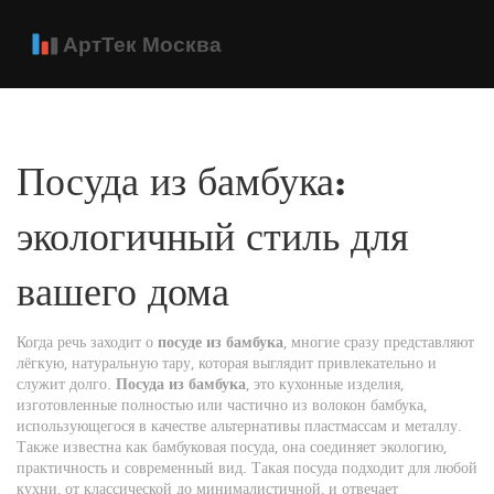
Посуда из бамбука:
экологичный стиль для
вашего дома
Когда речь заходит о
посуде из бамбука
, многие сразу представляют
лёгкую, натуральную тару, которая выглядит привлекательно и
служит долго.
Посуда из бамбука
,
это кухонные изделия,
изготовленные полностью или частично из волокон бамбука,
использующегося в качестве альтернативы пластмассам и металлу
.
Также известна как
бамбуковая посуда
, она соединяет экологию,
практичность и современный вид. Такая посуда подходит для любой
кухни, от классической до минималистичной, и отвечает