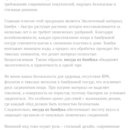
требованиям современных покупателей, ищущих безопасные и
стильные решения.
Главным плюсом этой продукции является
Экологичный материал
,
бамбук – быстро растущее растение, которое восстанавливается за
несколько лет и не требует химических удобрений
. Благодаря
возобновляемости, каждое приготовление пищи в бамбуковой
посуде становится шагом к снижению пластика в доме. Бамбук
впитывает минимум воды, а процесс его обработки проходит без
тяжелых химикатов, что делает материал полностью
биоразлагаемым. Таким образом,
посуда из бамбука
объединяет
экологичность и практичность в одной таре.
Не менее важна
безопасность для здоровья
,
отсутствие BPA,
фталатов и тяжелых металлов в бамбуковой посуде, что исключает
риск загрязнения пищи
. При нагреве материал не выделяет
токсинов, а поверхность не пористая, поэтому бактерии не успевают
закрепиться. Это особенно ценно для семей с маленькими детьми,
где каждый обед должен быть полностью безопасным.
Следовательно,
посуда из бамбука
обеспечивает чистоту вкуса и
защищает организм от ненужных химических соединений.
Внешний вид тоже играет роль –
стильный дизайн
,
современные