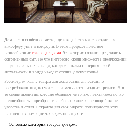
Дом — это особенное место, где каждый стремится создать свою
атмосферу уюта и комфорта. В этом процессе помогают
разнообразные
товары для дома
, без которых сложно представить
современный быт. Но что интересно, среди множества предложений
на рынке есть такие вещи, которые никогда не теряют своей
актуальности и всегда находят отклик у покупателей.
Рассмотрим, какие товары для дома остаются постоянно
востребованными, несмотря на изменчивость модных трендов. Это
те самые предметы, которые обладают не только практичностью, но
и способностью преобразить любое жилище в настоящий оазис
удобства и стиля. Откройте для себя секреты популярности этих
неизменных помощников в домашнем уюте.
Основные категории товаров для дома