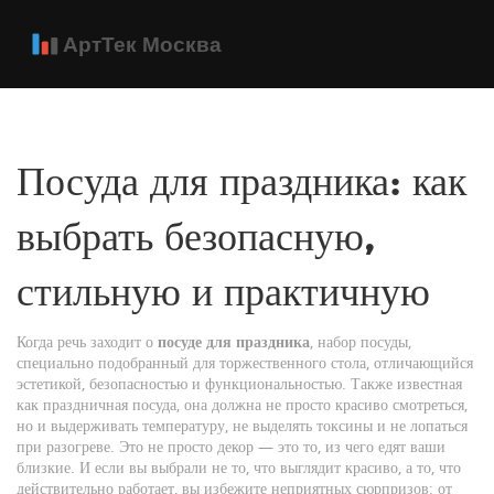
Посуда для праздника: как
выбрать безопасную,
стильную и практичную
Когда речь заходит о
посуде для праздника
,
набор посуды,
специально подобранный для торжественного стола, отличающийся
эстетикой, безопасностью и функциональностью
. Также известная
как
праздничная посуда
, она должна не просто красиво смотреться,
но и выдерживать температуру, не выделять токсины и не лопаться
при разогреве
. Это не просто декор — это то, из чего едят ваши
близкие. И если вы выбрали не то, что выглядит красиво, а то, что
действительно работает, вы избежите неприятных сюрпризов: от