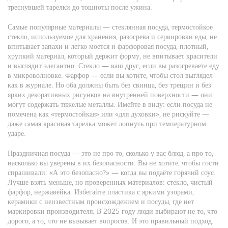
треснувшей тарелки до тошноты после ужина.
Самые популярные материалы —
стеклянная посуда
,
термостойкое
стекло, используемое для хранения, разогрева и сервировки еды, не
впитывает запахи и легко моется
и
фарфоровая посуда
,
плотный,
хрупкий материал, который держит форму, не впитывает красители
и выглядит элегантно
. Стекло — ваш друг, если вы разогреваете еду
в микроволновке. Фарфор — если вы хотите, чтобы стол выглядел
как в журнале. Но оба должны быть без свинца, без трещин и без
ярких декоративных рисунков на внутренней поверхности — они
могут содержать тяжелые металлы. Имейте в виду: если посуда не
помечена как «термостойкая» или «для духовки», не рискуйте —
даже самая красивая тарелка может лопнуть при температурном
ударе.
Праздничная посуда — это не про то, сколько у вас блюд, а про то,
насколько вы уверены в их безопасности. Вы не хотите, чтобы гости
спрашивали: «А это безопасно?» — когда вы подаёте горячий соус.
Лучше взять меньше, но проверенных материалов: стекло, чистый
фарфор, нержавейка. Избегайте пластика с яркими узорами,
керамики с неизвестным происхождением и посуды, где нет
маркировки производителя. В 2025 году люди выбирают не то, что
дорого, а то, что не вызывает вопросов. И это правильный подход.