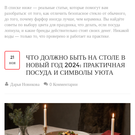
В списке ниже — реальные статьи, которые помогут вам
разобраться: от того, как отличить безопасное стекло от обычного,
до того, почему фарфор иногда лучше, чем керамика. Вы найдёте
советы по выбору цвета для праздника, что делать, если посуда
лопнула, и какие бренды действительно стоят своих денег. Никакой
воды — только то, что проверено и работает на практике.
ЧТО ДОЛЖНО БЫТЬ НА СТОЛЕ В
21
ноя
НОВЫЙ ГОД 2024: ПРАКТИЧНАЯ
ПОСУДА И СИМВОЛЫ УЮТА
Дарья Новикова
0 Комментарии