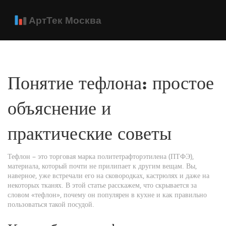
Понятие тефлона: простое
объяснение и
практические советы
Тефлон – это торговая марка политетрафторэтилена (ПТФЭ),
материала, который почти не прилипает к другим вещам. Вы,
наверное, уже встречали его на сковородках, кастрюлях и даже на
некоторых тканях. В этой статье расскажем, что скрывается за
словом «тефлон», почему он популярен в кухне и как правильно
пользоваться такой посудой.