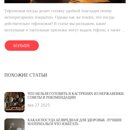
Тефлоновая посуда делает готовку удобной благодаря своему
антипригарному покрытию. Однако как же понять, что посуда
действительно тефлоновая? В статье мы расскажем, какие
визуальные и тактильные признаки могут выдать тефлон, а также на
что обращать внимание при выборе стеклянной посуды. Разберёмся,
зачем нужна каждая из этих типов посуды и как ухаживать за ней,
БОЛЬШЕ
чтобы она прослужила долго.
ПОХОЖИЕ СТАТЬИ
ЧТО НЕЛЬЗЯ ГОТОВИТЬ В КАСТРЮЛЯХ ИЗ НЕРЖАВЕЙКИ:
СОВЕТЫ И РЕКОМЕНДАЦИИ
янв 27 2025
КАКАЯ ПОСУДА БЕЗВРЕДНАЯ ДЛЯ ЗДОРОВЬЯ: ЛУЧШИЕ
МАТЕРИАЛЫ И ЧТО ИЗБЕГАТЬ