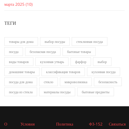
марта 2025
(10)
ТЕГИ
товары для дома
выбор посуды
стеклянная посуда
посуда
безопасная посуда
бытовые товары
виды товаров
кухонная утварь
фарфор
выбор
домашние товары
классификация товаров
кухонная посуда
посуда для дома
стекло
микроволновка
безопасность
посуда из стекла
материалы посуды
бытовые предметы
О
Условия
Политика
ФЗ-152
Связаться