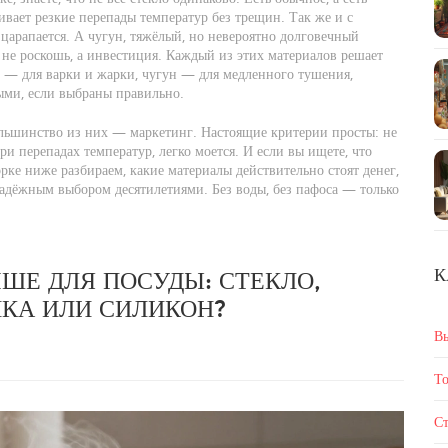
вает резкие перепады температур без трещин
. Так же и с
 царапается
. А
чугун
,
тяжёлый, но невероятно долговечный
не роскошь, а инвестиция. Каждый из этих материалов решает
ль — для варки и жарки, чугун — для медленного тушения,
ыми, если выбраны правильно.
ольшинство из них — маркетинг. Настоящие критерии просты: не
при перепадах температур, легко моется. И если вы ищете, что
орке ниже разбираем, какие материалы действительно стоят денег,
 надёжным выбором десятилетиями. Без воды, без пафоса — только
К
ШЕ ДЛЯ ПОСУДЫ: СТЕКЛО,
КА ИЛИ СИЛИКОН?
В
То
Ст