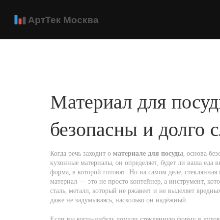
Материал для посуд
безопасны и долго 
Когда речь заходит о
материале для посуды
,
основа без
кухонные материалы
, он определяет, будет ли ваша еда 
форма, в которой готовят. Но на самом деле,
стеклянная 
материал
— это не просто контейнер, а инструмент, кот
сталь
,
металл, который не ржавеет и не выделяет вредны
даже не задумываясь, насколько он надёжный.
Если вы когда-нибудь ломали стеклянную форму в духовке