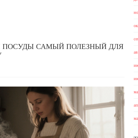
н
о
с
Я ПОСУДЫ САМЫЙ ПОЛЕЗНЫЙ ДЛЯ
ав
У
и
и
м
а
м