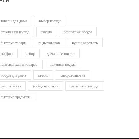
ЕГИ
товары для дома
выбор посуды
стеклянная посуда
посуда
безопасная посуда
бытовые товары
виды товаров
кухонная утварь
фарфор
выбор
домашние товары
классификация товаров
кухонная посуда
посуда для дома
стекло
микроволновка
безопасность
посуда из стекла
материалы посуды
бытовые предметы