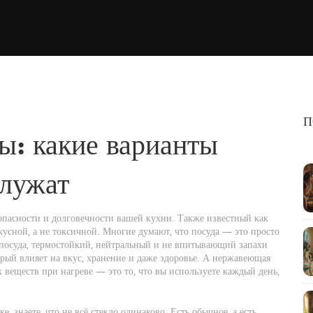
П
ы: какие варианты
служат
опасности и долговечности вашей кухни
. Также известный как
вкусной, а не токсичной.
Многие думают, что посуда — это просто
посуда
,
термостойкий, нейтральный и не впитывающий запахи
орый влияет на вкус, хранение и даже здоровье. А
нержавеющая
х веществ при нагреве
— это то, что вы используете каждый день,
, знаете, что не всё стекло одинаково. Есть обычное, а есть