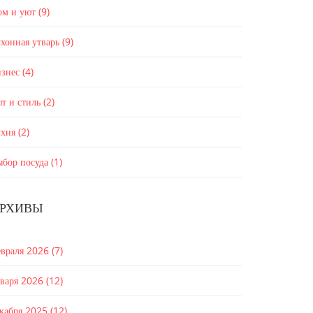
ом и уют
(9)
хонная утварь
(9)
изнес
(4)
т и стиль
(2)
ухня
(2)
ыбор посуда
(1)
РХИВЫ
евраля 2026
(7)
нваря 2026
(12)
екабря 2025
(12)