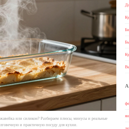
Д
Ку
Б
Бы
К
В
А
ф
я
ержавейка или силикон? Разбираем плюсы, минусы и реальные
олговечную и практичную посуду для кухни.
д