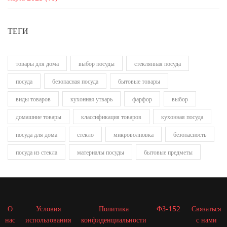
ТЕГИ
товары для дома
выбор посуды
стеклянная посуда
посуда
безопасная посуда
бытовые товары
виды товаров
кухонная утварь
фарфор
выбор
домашние товары
классификация товаров
кухонная посуда
посуда для дома
стекло
микроволновка
безопасность
посуда из стекла
материалы посуды
бытовые предметы
О
Условия
Политика
ФЗ-152
Связаться
нас
использования
конфиденциальности
с нами