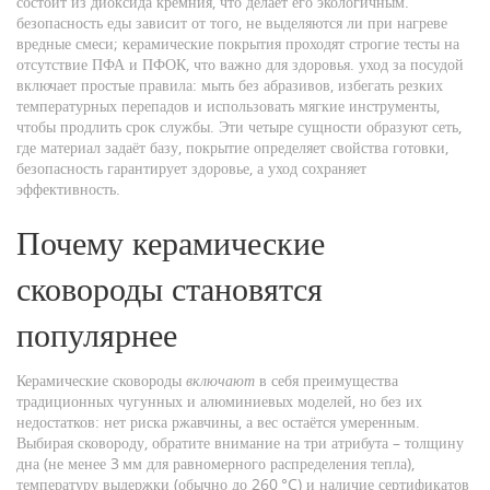
состоит из диоксида кремния, что делает его экологичным.
безопасность еды
зависит от того, не выделяются ли при нагреве
вредные смеси; керамические покрытия проходят строгие тесты на
отсутствие ПФА и ПФОК, что важно для здоровья.
уход за посудой
включает простые правила: мыть без абразивов, избегать резких
температурных перепадов и использовать мягкие инструменты,
чтобы продлить срок службы.
Эти четыре сущности образуют сеть,
где материал задаёт базу, покрытие определяет свойства готовки,
безопасность гарантирует здоровье, а уход сохраняет
эффективность.
Почему керамические
сковороды становятся
популярнее
Керамические сковороды
включают
в себя преимущества
традиционных чугунных и алюминиевых моделей, но без их
недостатков: нет риска ржавчины, а вес остаётся умеренным.
Выбирая сковороду, обратите внимание на три атрибута – толщину
дна (не менее 3 мм для равномерного распределения тепла),
температуру выдержки (обычно до 260 °C) и наличие сертификатов