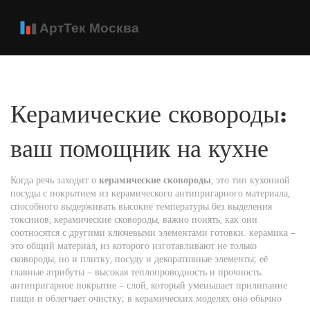
Керамические сковороды:
ваш помощник на кухне
Когда речь заходит о
керамические сковороды
,
это тип кухонной
посуды с покрытием из керамического антипригарного материала,
способного выдерживать высокие температуры без выделения
токсинов
,
керамические сковороды
, важно понять, как они
соотносятся с другими ключевыми элементами готовки.
керамика
–
это общий материал, из которого изготавливают не только
сковороды, но и плитку, посуду и декоративные элементы; её
главные атрибуты – высокая теплопроводность и прочность.
антипригарное покрытие
– слой, который уменьшает прилипание
пищи и облегчает очистку; в керамических моделях оно обычно