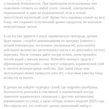
о пищевой безопасности. При правильном использовании они
позволяют
готовить на любой плите: газовой, электрической,
индекционной и даже на индукционной, если в основе
присутствует магнитный слой. Кроме того, керамика
влияет
на вкус
блюд: она сохраняет естественный аромат продуктов, не впитывая
нежелательные запахи.
Если вы уже держите в руках керамическую сковороду, дальше
будет проще: следуйте рекомендациям по прогреву (начните с
низкой температуры, постепенно увеличивая её), используйте
небольшое количество растительного масла и не допускайте пустого
перегрева. После готовки дайте посуде остыть, затем промойте
теплой водой с мягким мылом. Избегайте моющих средств с
абразивными частицами – они могут повредить керамический слой
и снизить антипригарные свойства. При таком уходе срок
эксплуатации может превысить пять лет, а вкусовые качества блюд
останутся на высоте.
В дальше вы найдёте подборку статей, где подробно разобраны:
безопасность разогрева в стеклянной и керамической посуде,
сравнение керамических сковородок с другими материалами,
рекомендации по уходу, а также обзоры лучших моделей 2025 года.
Мы собрали всё, что помогает сделать правильный выбор и