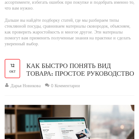
ассортименте, избегать ошибок при покупке и подобрать именно то,
что вам нужно.
Дальше вы найдёте подборку статей, где мы разбираем типы
стеклянной посуды, сравниваем материалы сковородок, объясняем,
как проверить жаростойкость и многое другое. Эти материалы
помогут вам применить полученные знания на практике и сделать
уверенный выбор.
КАК БЫСТРО ПОНЯТЬ ВИД
12
окт
ТОВАРА: ПРОСТОЕ РУКОВОДСТВО
Дарья Новикова
0 Комментарии