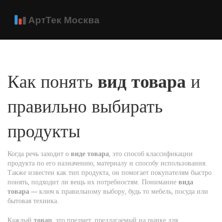
Как понять
вид товара
и
правильно выбирать
продукты
Когда речь заходит о
виде товара
,
это способ классификации
продукта по его назначению, материалу и способу использования
.
Также известен как
тип продукта
, он помогает покупателям быстро
понять, подходит ли вещь их потребностям
. Понимание
вида
товара
— ключ к правильному выбору, будь то мебель, посуда или
бытовая техника.
Каждый
товар
,
это предмет, предлагаемый на рынке для