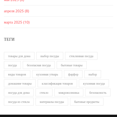
апреля 2025
(8)
марта 2025
(10)
ТЕГИ
товары для дома
выбор посуды
стеклянная посуда
посуда
безопасная посуда
бытовые товары
виды товаров
кухонная утварь
фарфор
выбор
домашние товары
классификация товаров
кухонная посуда
посуда для дома
стекло
микроволновка
безопасность
посуда из стекла
материалы посуды
бытовые предметы