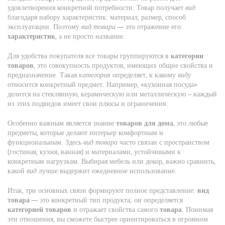
удовлетворения конкретной потребности
. Товар получает
вид
благодаря набору характеристик: материал, размер, способ
эксплуатации. Поэтому
вид товара
— это отражение его
характеристик
, а не просто название.
Для удобства покупателя все товары группируются в
категории
товаров
,
это совокупность продуктов, имеющих общие свойства и
предназначение
. Такая
категория
определяет, к какому
виду
относится конкретный предмет. Например, «кухонная посуда»
делится на стеклянную, керамическую или металлическую – каждый
из этих подвидов имеет свои плюсы и ограничения.
Особенно важным является знание
товаров для дома
,
это любые
предметы, которые делают интерьер комфортным и
функциональным
. Здесь
вид товара
часто связан с пространством
(гостиная, кухня, ванная) и материалами, устойчивыми к
конкретным нагрузкам. Выбирая мебель или декор, важно сравнить,
какой
вид
лучше выдержит ежедневное использование.
Итак, три основных связи формируют полное представление:
вид
товара
— это конкретный тип продукта; он определяется
категорией товаров
и отражает свойства самого
товара
. Понимая
эти отношения, вы сможете быстрее ориентироваться в огромном