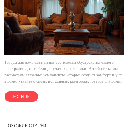
Товары для дома охватывают все аспекты обустройства жилого
пространства, от мебели до текстиля и техники. В этой статье мы
рассмотрим ключевые компоненты, которые создают комфорт и уют
в доме. Узнайте о самых популярных категориях товаров для дома,
как сделать свой интерьер стильным и функциональным, а также
найдите советы по выбору и уходу за домашними вещами. Будет
БОЛЬШЕ
полезно всем, кто хочет создать гармоничную атмосферу в своем
жилище.
ПОХОЖИЕ СТАТЬИ