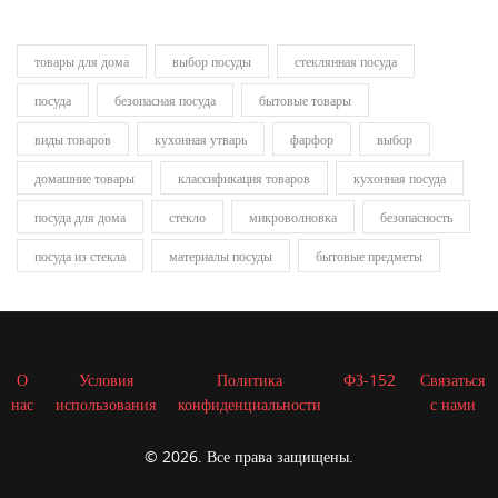
товары для дома
выбор посуды
стеклянная посуда
посуда
безопасная посуда
бытовые товары
виды товаров
кухонная утварь
фарфор
выбор
домашние товары
классификация товаров
кухонная посуда
посуда для дома
стекло
микроволновка
безопасность
посуда из стекла
материалы посуды
бытовые предметы
О
Условия
Политика
ФЗ-152
Связаться
нас
использования
конфиденциальности
с нами
© 2026. Все права защищены.