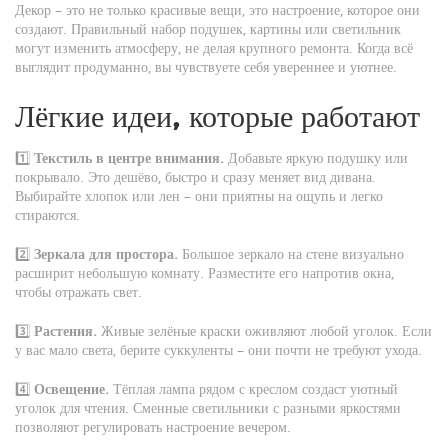
Декор – это не только красивые вещи, это настроение, которое они
создают. Правильный набор подушек, картины или светильник
могут изменить атмосферу, не делая крупного ремонта. Когда всё
выглядит продуманно, вы чувствуете себя увереннее и уютнее.
Лёгкие идеи, которые работают
1️⃣
Текстиль в центре внимания.
Добавьте яркую подушку или
покрывало. Это дешёво, быстро и сразу меняет вид дивана.
Выбирайте хлопок или лен – они приятны на ощупь и легко
стираются.
2️⃣
Зеркала для простора.
Большое зеркало на стене визуально
расширит небольшую комнату. Разместите его напротив окна,
чтобы отражать свет.
3️⃣
Растения.
Живые зелёные краски оживляют любой уголок. Если
у вас мало света, берите суккуленты – они почти не требуют ухода.
4️⃣
Освещение.
Тёплая лампа рядом с креслом создаст уютный
уголок для чтения. Сменные светильники с разными яркостями
позволяют регулировать настроение вечером.