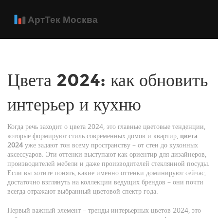
Цвета 2024: как обновить
интерьер и кухню
Когда речь заходит о
цвета 2024
,
это главные цветовые тенденции,
которые формируют стиль современных домов и квартир
,
цвета
2024
уже задают тон всему пространству – от стен до кухонных
аксессуаров. Эти оттенки выступают как ориентир для дизайнеров,
производителей мебели и даже производителей стеклянной посуды.
Если вы хотите понять, какие именно оттенки доминируют сейчас,
достаточно взглянуть на коллекции ведущих брендов – они почти
всегда отражают выбранный цветовой спектр года.
Первый важный элемент –
тренды интерьерных цветов 2024
,
это