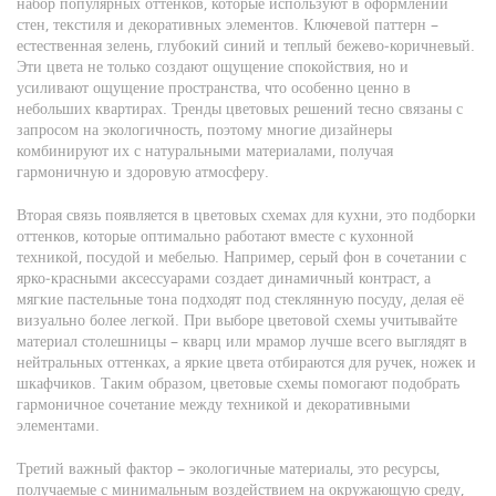
набор популярных оттенков, которые используют в оформлении
стен, текстиля и декоративных элементов
. Ключевой паттерн –
естественная зелень, глубокий синий и теплый бежево‑коричневый.
Эти цвета не только создают ощущение спокойствия, но и
усиливают ощущение пространства, что особенно ценно в
небольших квартирах. Тренды цветовых решений тесно связаны с
запросом на экологичность, поэтому многие дизайнеры
комбинируют их с натуральными материалами, получая
гармоничную и здоровую атмосферу.
Вторая связь появляется в
цветовых схемах для кухни
,
это подборки
оттенков, которые оптимально работают вместе с кухонной
техникой, посудой и мебелью
. Например, серый фон в сочетании с
ярко‑красными аксессуарами создает динамичный контраст, а
мягкие пастельные тона подходят под стеклянную посуду, делая её
визуально более легкой. При выборе цветовой схемы учитывайте
материал столешницы – кварц или мрамор лучше всего выглядят в
нейтральных оттенках, а яркие цвета отбираются для ручек, ножек и
шкафчиков. Таким образом, цветовые схемы помогают подобрать
гармоничное сочетание между техникой и декоративными
элементами.
Третий важный фактор –
экологичные материалы
,
это ресурсы,
получаемые с минимальным воздействием на окружающую среду,