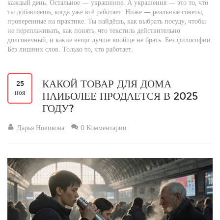
каждый день. Остальное — украшение. А украшения — это то, что
ты добавляешь, когда уже всё работает. Ниже — реальные советы,
проверенные на практике. Ты найдёшь, как выбрать посуду, чтобы
не переплачивать, как понять, что текстиль действительно
долговечный, и какие вещи лучше вообще не брать. Без философии.
Без лишних слов. Только то, что работает.
КАКОЙ ТОВАР ДЛЯ ДОМА
25
ноя
НАИБОЛЕЕ ПРОДАЕТСЯ В 2025
ГОДУ?
Дарья Новикова
0 Комментарии