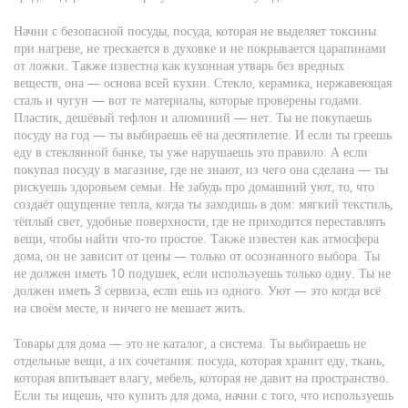
Начни с
безопасной посуды
,
посуда, которая не выделяет токсины
при нагреве, не трескается в духовке и не покрывается царапинами
от ложки
. Также известна как
кухонная утварь без вредных
веществ
, она — основа всей кухни. Стекло, керамика, нержавеющая
сталь и чугун — вот те материалы, которые проверены годами.
Пластик, дешёвый тефлон и алюминий — нет. Ты не покупаешь
посуду на год — ты выбираешь её на десятилетие. И если ты греешь
еду в стеклянной банке, ты уже нарушаешь это правило. А если
покупал посуду в магазине, где не знают, из чего она сделана — ты
рискуешь здоровьем семьи.
Не забудь про
домашний уют
,
то, что
создаёт ощущение тепла, когда ты заходишь в дом: мягкий текстиль,
тёплый свет, удобные поверхности, где не приходится переставлять
вещи, чтобы найти что-то простое
. Также известен как
атмосфера
дома
, он не зависит от цены — только от осознанного выбора. Ты
не должен иметь 10 подушек, если используешь только одну. Ты не
должен иметь 3 сервиза, если ешь из одного. Уют — это когда всё
на своём месте, и ничего не мешает жить.
Товары для дома — это не каталог, а система. Ты выбираешь не
отдельные вещи, а их сочетания: посуда, которая хранит еду, ткань,
которая впитывает влагу, мебель, которая не давит на пространство.
Если ты ищешь, что купить для дома, начни с того, что используешь