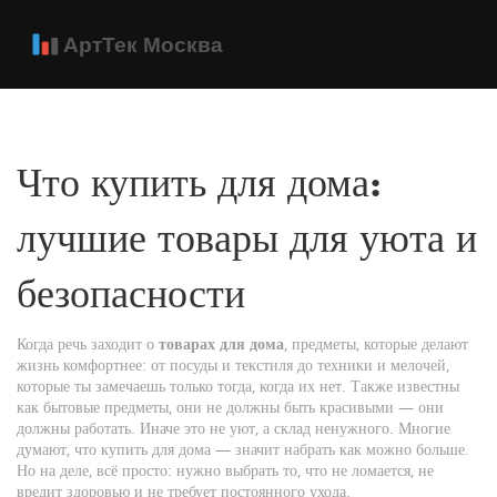
Что купить для дома:
лучшие товары для уюта и
безопасности
Когда речь заходит о
товарах для дома
,
предметы, которые делают
жизнь комфортнее: от посуды и текстиля до техники и мелочей,
которые ты замечаешь только тогда, когда их нет
. Также известны
как
бытовые предметы
, они не должны быть красивыми — они
должны работать. Иначе это не уют, а склад ненужного.
Многие
думают, что купить для дома — значит набрать как можно больше.
Но на деле, всё просто: нужно выбрать то, что не ломается, не
вредит здоровью и не требует постоянного ухода.