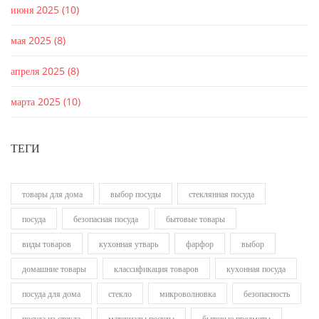
июня 2025
(10)
мая 2025
(8)
апреля 2025
(8)
марта 2025
(10)
ТЕГИ
товары для дома
выбор посуды
стеклянная посуда
посуда
безопасная посуда
бытовые товары
виды товаров
кухонная утварь
фарфор
выбор
домашние товары
классификация товаров
кухонная посуда
посуда для дома
стекло
микроволновка
безопасность
посуда из стекла
материалы посуды
бытовые предметы