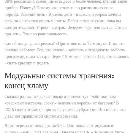
38% российских семей, где есть двое и более человек, купили такой
прибор. Почему? Потому что готовить по расписанию стало
нормой. Рабочий день - 9 часов, дети - в школе, вечером хочется
есть, но не хочется стоять у плиты. Робот готовит ужин, пока вы
смотрите сериал. Утром - завтрак. Вечером - суп для завтра. Это не
про лень. Это про рациональность.
Самый популярный режим? «Приготовить за 15 минут». И да, это
реально работает. Всё, что нужно - засыпать ингредиенты, выбрать
программу, нажать старт. Через 15 минут - готово. Всё, что осталось
- снять крышку и подать.
Модульные системы хранения:
конец хламу
Сколько раз вы открывали шкаф и видели: тут - чайники, там -
крышки от кастрюль, сбоку - ненужные коробки от батареек? В
2026 году это уже не про «я не успеваю убраться». Это про то, что
у вас нет правильной системы хранения.
Люди перестали покупать мебель. Они покупают модульные
системы - как LEGO для дома. Наборы от IKEA, «Домашний Уют»