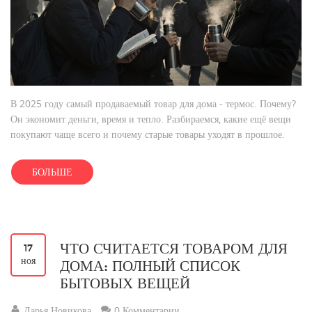
В 2025 году самый продаваемый товар для дома - термос. Почему?
Он экономит деньги, время и тепло. Разбираемся, какие ещё вещи
покупают чаще всего и почему старые товары уходят в прошлое.
БОЛЬШЕ
ЧТО СЧИТАЕТСЯ ТОВАРОМ ДЛЯ
17
ноя
ДОМА: ПОЛНЫЙ СПИСОК
БЫТОВЫХ ВЕЩЕЙ
Дарья Новикова
0 Комментарии