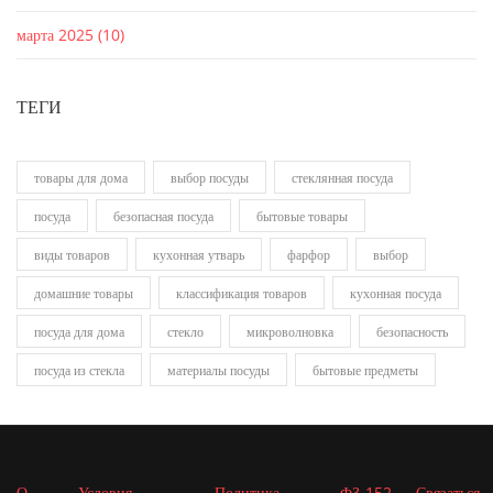
марта 2025
(10)
ТЕГИ
товары для дома
выбор посуды
стеклянная посуда
посуда
безопасная посуда
бытовые товары
виды товаров
кухонная утварь
фарфор
выбор
домашние товары
классификация товаров
кухонная посуда
посуда для дома
стекло
микроволновка
безопасность
посуда из стекла
материалы посуды
бытовые предметы
О
Условия
Политика
ФЗ-152
Связаться