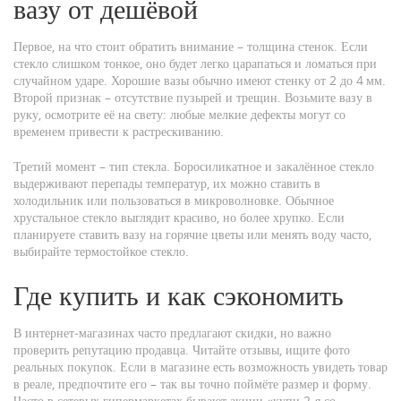
вазу от дешёвой
Первое, на что стоит обратить внимание – толщина стенок. Если
стекло слишком тонкое, оно будет легко царапаться и ломаться при
случайном ударе. Хорошие вазы обычно имеют стенку от 2 до 4 мм.
Второй признак – отсутствие пузырей и трещин. Возьмите вазу в
руку, осмотрите её на свету: любые мелкие дефекты могут со
временем привести к растрескиванию.
Третий момент – тип стекла. Боросиликатное и закалённое стекло
выдерживают перепады температур, их можно ставить в
холодильник или пользоваться в микроволновке. Обычное
хрустальное стекло выглядит красиво, но более хрупко. Если
планируете ставить вазу на горячие цветы или менять воду часто,
выбирайте термостойкое стекло.
Где купить и как сэкономить
В интернет‑магазинах часто предлагают скидки, но важно
проверить репутацию продавца. Читайте отзывы, ищите фото
реальных покупок. Если в магазине есть возможность увидеть товар
в реале, предпочтите его – так вы точно поймёте размер и форму.
Часто в сетевых гипермаркетах бывают акции «купи 2‑я со