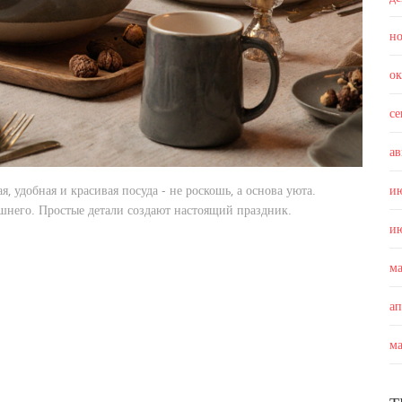
н
о
с
ав
 удобная и красивая посуда - не роскошь, а основа уюта.
и
шнего. Простые детали создают настоящий праздник.
и
м
а
м