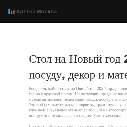
Стол на Новый год 
посуду, декор и ма
Когда речь идёт о
столе на Новый год 2024
,
празднично
только о красивой посуде. Но настоящий праздник начина
музейный экспонат.
новогодняя посуда
,
посуда, исполь
Это выбор между стеклом, которое выдержит духовку, и 
ключевой визуальный элемент, влияющий на атмосферу
инструмент: тёплые оттенки создают уют, а холодные —
Вы когда-нибудь разогревали суп в стеклянной банке, п