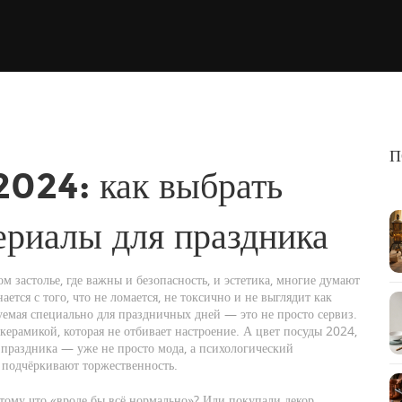
П
2024: как выбрать
териалы для праздника
м застолье, где важны и безопасность, и эстетика
, многие думают
ется с того, что не ломается, не токсично и не выглядит как
зуемая специально для праздничных дней
— это не просто сервиз.
керамикой, которая не отбивает настроение. А
цвет посуды 2024
,
 праздника
— уже не просто мода, а психологический
 подчёркивают торжественность.
отому что «вроде бы всё нормально»? Или покупали декор,