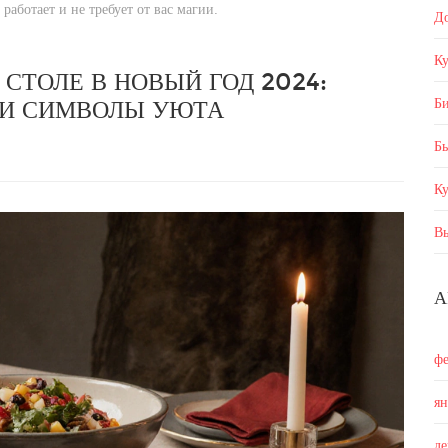
работает и не требует от вас магии.
Д
Ку
СТОЛЕ В НОВЫЙ ГОД 2024:
Б
 И СИМВОЛЫ УЮТА
Бы
К
В
А
ф
я
д