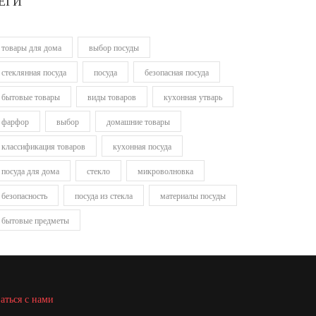
ЕГИ
товары для дома
выбор посуды
стеклянная посуда
посуда
безопасная посуда
бытовые товары
виды товаров
кухонная утварь
фарфор
выбор
домашние товары
классификация товаров
кухонная посуда
посуда для дома
стекло
микроволновка
безопасность
посуда из стекла
материалы посуды
бытовые предметы
аться с нами