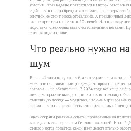
который через неделю превратился в мусор?
безопасная 
едой
— это не про бренды, а про материалы: термостойк
рисунок не стоит риска отравления. А
праздничный дек
это не про горы салфеток и 10 свечей. Это про пару дет
подставка, стеклянная ваза с естественными ветками. П
снег на подоконнике.
Что реально нужно на 
шум
Вы не обязаны покупать всё, что предлагают магазины.
можно использовать завтра, декор, который не пахнет п
золотой — не обязательны. В 2024 году всё чаще выби
цвета, которые не выгорают, не вызывают головную боль
стеклянную посуду — убедитесь, что она маркирована к
форма — это не просто грязь, это стресс в самый непод
Здесь собраны реальные советы, проверенные на практике
как сделать стол красивым без лишних вещей. Вы найдёт
стекло иногда лопается, какой цвет действительно работ