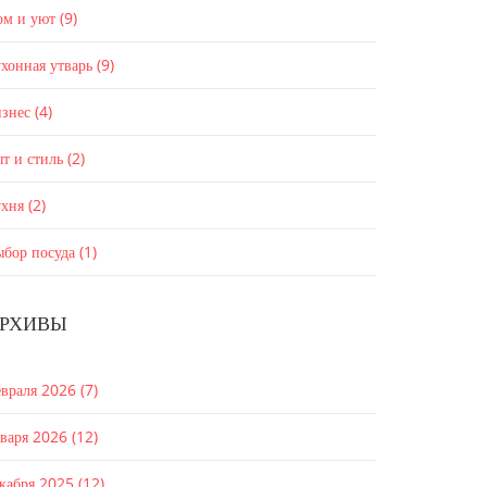
ом и уют
(9)
хонная утварь
(9)
изнес
(4)
т и стиль
(2)
ухня
(2)
ыбор посуда
(1)
РХИВЫ
евраля 2026
(7)
нваря 2026
(12)
екабря 2025
(12)