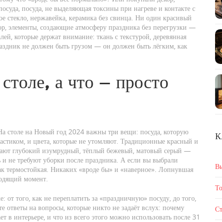
посуда
,
посуда, не выделяющая токсины при нагреве и контакте с
ое стекло, нержавейка, керамика без свинца. Ни один красивый
ор
,
элементы, создающие атмосферу праздника без перегрузки
—
алей, которые держат внимание: ткань с текстурой, деревянная
раздник не должен быть грузом — он должен быть лёгким, как
столе, а что — просто
 На столе на Новый год 2024 важны три вещи: посуда, которую
К
ластиком, и цвета, которые не утомляют. Традиционные красный и
рают глубокий изумрудный, тёплый бежевый, матовый серый —
 и не требуют уборки после праздника. А если вы выбрали
В
ак термостойкая. Никаких «вроде бы» и «наверное». Лопнувшая
ходящий момент.
То
: от того, как не переплатить за «праздничную» посуду, до того,
е ответы на вопросы, которые никто не задаёт вслух: почему
Ст
ает в интерьере, и что из всего этого можно использовать после 31