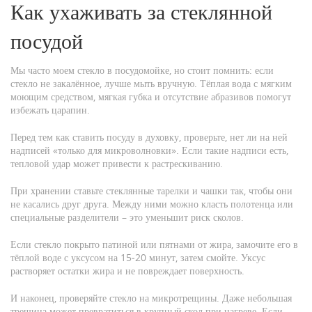
Как ухаживать за стеклянной
посудой
Мы часто моем стекло в посудомойке, но стоит помнить: если
стекло не закалённое, лучше мыть вручную. Тёплая вода с мягким
моющим средством, мягкая губка и отсутствие абразивов помогут
избежать царапин.
Перед тем как ставить посуду в духовку, проверьте, нет ли на ней
надписей «только для микроволновки». Если такие надписи есть,
тепловой удар может привести к растрескиванию.
При хранении ставьте стеклянные тарелки и чашки так, чтобы они
не касались друг друга. Между ними можно класть полотенца или
специальные разделители – это уменьшит риск сколов.
Если стекло покрыто патиной или пятнами от жира, замочите его в
тёплой воде с уксусом на 15‑20 минут, затем смойте. Уксус
растворяет остатки жира и не повреждает поверхность.
И наконец, проверяйте стекло на микротрещины. Даже небольшая
трещина может превратиться в крупный скол при нагреве. Если