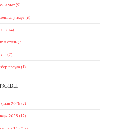
ом и уют
(9)
хонная утварь
(9)
изнес
(4)
т и стиль
(2)
ухня
(2)
ыбор посуда
(1)
РХИВЫ
евраля 2026
(7)
нваря 2026
(12)
екабря 2025
(12)