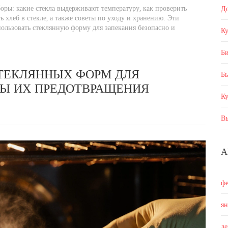
оры: какие стекла выдерживают температуру, как проверить
Д
хлеб в стекле, а также советы по уходу и хранению. Эти
ользовать стеклянную форму для запекания безопасно и
Ку
Б
ТЕКЛЯННЫХ ФОРМ ДЛЯ
Бы
БЫ ИХ ПРЕДОТВРАЩЕНИЯ
К
В
А
ф
я
д