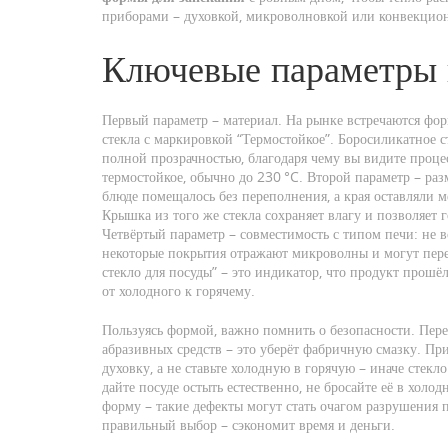
приборами – духовкой, микроволновкой или конвекцио
Ключевые параметры 
Первый параметр – материал. На рынке встречаются фор
стекла с маркировкой “Термостойкое”. Боросиликатное
полной прозрачностью, благодаря чему вы видите процесс
термостойкое, обычно до 230 °C. Второй параметр – раз
блюде помещалось без переполнения, а края оставляли м
Крышка из того же стекла сохраняет влагу и позволяет 
Четвёртый параметр – совместимость с типом печи: не 
некоторые покрытия отражают микроволны и могут пере
стекло для посуды” – это индикатор, что продукт прошё
от холодного к горячему.
Пользуясь формой, важно помнить о безопасности. Пере
абразивных средств – это уберёт фабричную смазку. Пр
духовку, а не ставьте холодную в горячую – иначе стекл
дайте посуде остыть естественно, не бросайте её в хол
форму – такие дефекты могут стать очагом разрушения 
правильный выбор – сэкономит время и деньги.