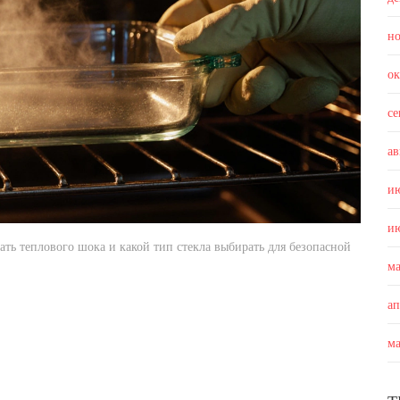
н
о
с
ав
и
и
ать теплового шока и какой тип стекла выбирать для безопасной
м
а
м