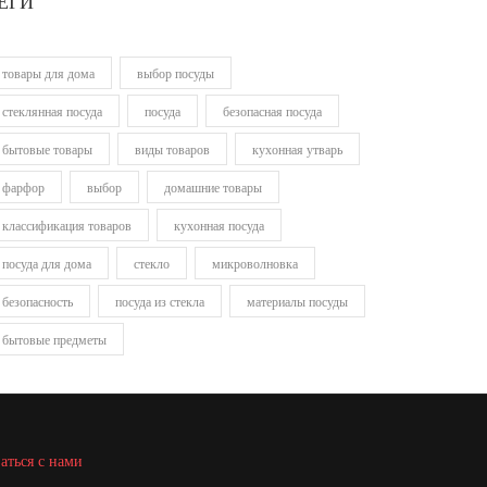
ЕГИ
товары для дома
выбор посуды
стеклянная посуда
посуда
безопасная посуда
бытовые товары
виды товаров
кухонная утварь
фарфор
выбор
домашние товары
классификация товаров
кухонная посуда
посуда для дома
стекло
микроволновка
безопасность
посуда из стекла
материалы посуды
бытовые предметы
аться с нами