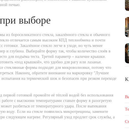
нной печью.
при выборе
мы из боросиликатного стекла, закалённого стекла и обычного
 стекло отличается самым высоким КПД теплообмена и почти
 готовки. Закалённое стекло легче в уходе, но чуть менее
мер и глубина. Выбирайте форму так, чтобы количество слоёв в
есто для подъёма теста. Третий параметр – наличие крышки.
готовить «под крышкой», что удобно для рагу или лазаньи.
все стеклянные формы подходят для микроволновки, потому что
греться. Наконец, обратите внимание на маркировку “Лучшее
л испытания на термический шок и безопасен при резком переходе
К
д первой готовкой промойте её тёплой водой без использования
В
и работе с высокими температурами ставьте форму в разогретую
о может разбиться от температурного удара. После выпекания
То
одную воду. Если на стекле появились микротрещины, замените
при следующем нагреве. Регулярный уход продлит срок службы, а
Ст