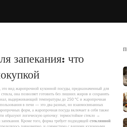
П
ля запекания: что
покупкой
,
это вид жаропрочной кухонной посуды, предназначенный для
 стекла
, она позволяет готовить без лишних жиров и сохранять
риал, выдерживающий температуры до 250 °C
и
жаропрочная
спользования в печи
— это два разных, но взаимосвязанных
жаропрочных форм, а жаропрочная посуда включает в себя также
ти образуют логическую цепочку: термостойкое стекло →
 запекания. Кроме того, форма требует подходящей
стеклянной
пределялось равномерно, и совместима с вашими кухонными