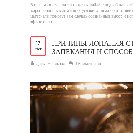
В нашем списке статей ниже вы найдёте подробные разб
жаропрочность в домашних условиях, можно ли готовить 
материалы помогут вам сделать осознанный выбор и исп
эффективно.
ПРИЧИНЫ ЛОПАНИЯ С
17
окт
ЗАПЕКАНИЯ И СПОСО
Дарья Новикова
0 Комментарии