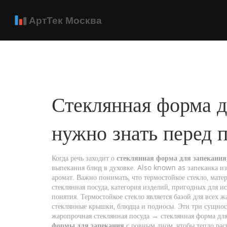
Стеклянная форма д
нужно знать перед 
Когда речь заходит о
стеклянная форма для запекания
выпекания блюд в духовке
. Also known as
запеканка из
аромат. Важно понимать, что
термостойкое стекло
,
мате
стеклянная посуда
,
категория изделий, пригодных для и
понятия. Термостойкое стекло является базой для всех 
стеклянные крышки, блюдца и подносы. Эти три сущнос
жаропрочная стеклянная посуда → стеклянная форма для
формы для запекания
с ровным дном, чтобы тепло рас